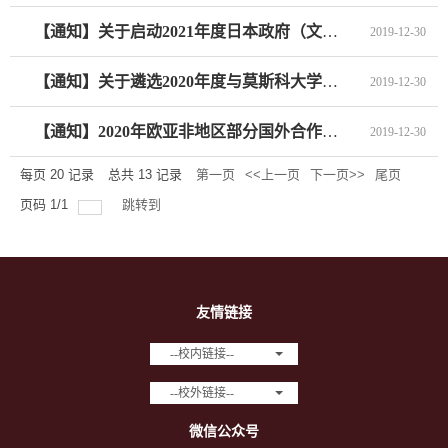
【通知】关于启动2021年度日本政府（文部科学省）博士生、日本研究博士生奖学金遴选工作的通知
2019-12-30
【通知】关于遴选2020年度与莫斯科大学、圣彼得堡大学互换奖学金留学候选人的通知
2019-12-30
【通知】2020年欧亚非地区部分国外合作奖学金遴选工作即将启动
2019-12-30
每页
20
记录
总共
13
记录
第一页
<<上一页
下一页>>
尾页
页码
1
/
1
跳转到
友情链接
--校内链接--
--校外链接--
微信公众号