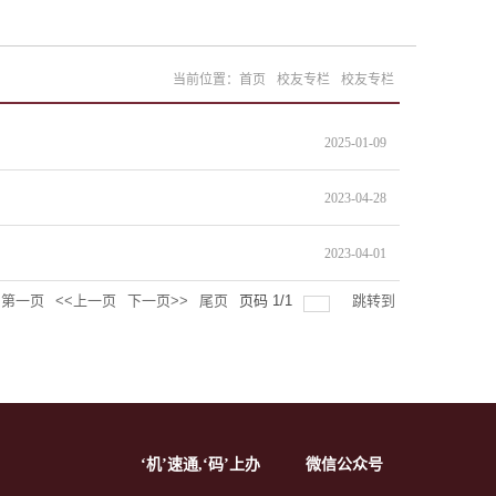
当前位置：
首页
校友专栏
校友专栏
2025-01-09
2023-04-28
2023-04-01
第一页
<<上一页
下一页>>
尾页
页码
1
/
1
跳转到
‘机’速通,‘码’上办
微信公众号