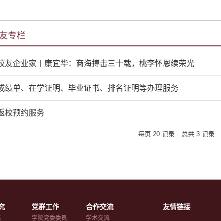
友专栏
校友企业家丨康宜华：商海搏击三十载，桃李怀恩续荣光
成绩单、在学证明、毕业证书、排名证明等办理服务
返校预约服务
每页
20
记录
总共
3
记录
究
党群工作
合作交流
友情链接
态
学院党委委员
学术交流