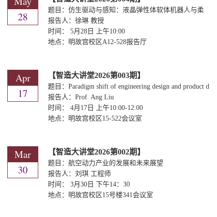
May
题目：仿生驱动与感知：液晶弹性体软体机器人与柔
28
性传感器研究
报告人：徐琳 教授
时间：
5月28日
上午10:00
地点：明故宫校区A12-528报告厅
Apr
【智造大讲堂2026第003期】
题目：Paradigm shift of engineering design and product d
17
evelopment towards data-driven and AI-empowered design
报告人：Prof. Ang Liu
时间：
4月17日
上午10:00-12:00
地点：明故宫校区15-522会议室
Mar
【智造大讲堂2026第002期】
题目：航空动力产业的发展和未来展望
30
报告人：刘琪 工程师
时间：
3月30日
下午14：30
地点：明故宫校区15号楼341会议室