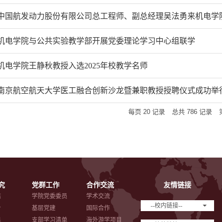
中国航发动力股份有限公司总工程师、副总经理吴法勇来机电学
机电学院与公共实验教学部开展党委理论学习中心组联学
机电学院王静秋教授入选2025年校教学名师
南京航空航天大学医工融合创新沙龙暨兼职教授授聘仪式成功举
每页
20
记录
总共
786
记录
究
党群工作
合作交流
友情链接
态
学院党委委员
学术交流
--校内链接--
台
基层党建
国际合作
果
支部学习清单
海外游学项目