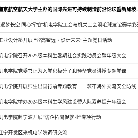
“逐梦长空 同心挥拍”机电学院工会与机关工会羽毛球友谊赛精彩
工业设计系开展 “登高望远・设计未来”主题党日活动
机电学院召开2025级本科生暑期社会实践动员会暨年级大会
机电学院党委书记为入党积极分子和预备党员讲授专题党课
机电学院开展师生出国行前专题教育——筑牢海外交流安全防线
机电学院举办2024级本科生学风建设暨人际素养提升年级会
机电学院赴宁波开展“访企拓岗促就业”专项行动
江宁开发区来机电学院调研交流