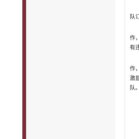
队
作
有
作
激
队