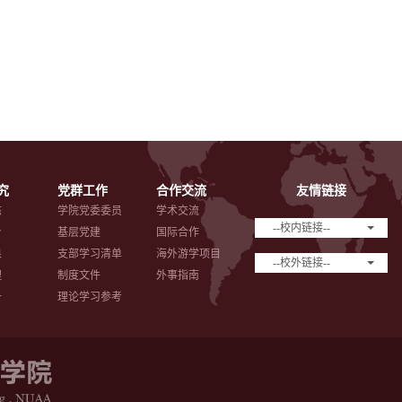
究
党群工作
合作交流
友情链接
态
学院党委委员
学术交流
--校内链接--
台
基层党建
国际合作
果
支部学习清单
海外游学项目
--校外链接--
理
制度文件
外事指南
备
理论学习参考