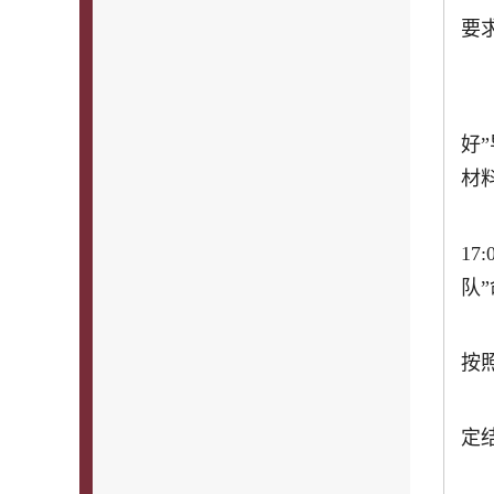
要
好
材
17
队
按
定