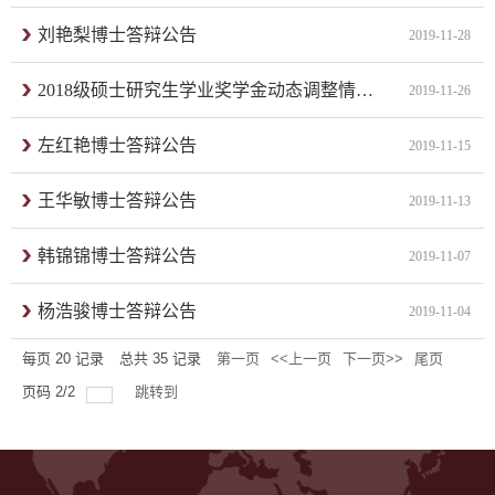
刘艳梨博士答辩公告
2019-11-28
2018级硕士研究生学业奖学金动态调整情况表
2019-11-26
左红艳博士答辩公告
2019-11-15
王华敏博士答辩公告
2019-11-13
韩锦锦博士答辩公告
2019-11-07
杨浩骏博士答辩公告
2019-11-04
每页
20
记录
总共
35
记录
第一页
<<上一页
下一页>>
尾页
页码
2
/
2
跳转到