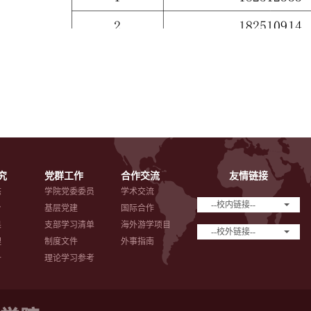
究
党群工作
合作交流
友情链接
态
学院党委委员
学术交流
--校内链接--
台
基层党建
国际合作
果
支部学习清单
海外游学项目
--校外链接--
理
制度文件
外事指南
备
理论学习参考