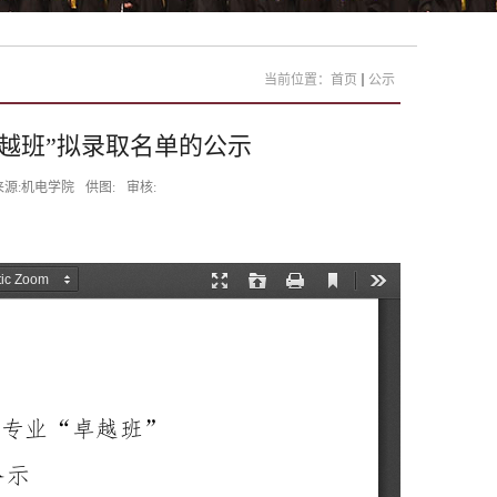
当前位置：
首页
公示
卓越班”拟录取名单的公示
来源:机电学院
供图:
审核: