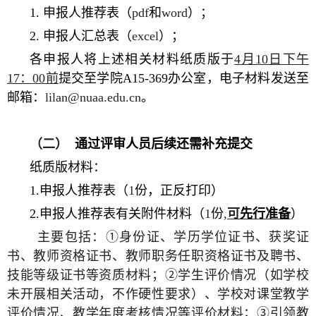
1.
申报人推荐表（
pdf
和
word
）；
2.
申报人汇总表（
excel
）；
各申报人将上述相关材料纸质版于
4
月
10
日下午
17
：
00
前
提交至学院
A15-369
办公室，电子材料发送至
邮箱：
lilan@nuaa.edu.cn
。
（二）
通过评审人员后续还需补充提交
纸质版材料：
1.
申报人推荐表（
1
份，正反打印）
2.
申报人推荐表有关附件材料（
1
份
,
可
先行准备
）
主要包括：
①
身份证、学历学位证书、获奖证
书、教师资格证书、教师职务任职资格证书及聘书、
技能等级证书等资质材料；
②
学生评价情况（如学校
未开展相关活动，不作硬性要求）、学校对课堂教学
评价情况、教学年度考核情况等评价材料；
③
引领教