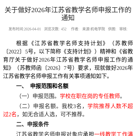
关于做好2026年江苏省教学名师申报工作的
通知
发布时间:2026-04-01
浏览次数:
452
作者:
来源:机电学院
供图:
审核:
根据《江苏省教学名师支持计划》（苏教师
〔
2022
〕
5
号，以下简称《支持计划》）精神和《省教
育厅关于做好
2026
年江苏省教学名师申报工作的通
知》（苏教师函〔
2026
〕
7
号）要求，现就做好
2026
年
江苏省教学名师申报工作有关事项通知如下。
一、
申报范围和名额
（一）申报范围。
学校在职在岗的专任教师
。
（二）申报名额。我校
3
名，
学院推荐人数不超
过
2
名
，如无合适人选，可不推荐。
二、
申报条件
江苏省教学名师申报对象应
承担
一线教学工作满