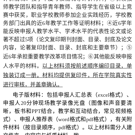
师教学团队和指导青年教师、指导学生在省级以上竞
赛中获奖，职业学校教师参加企业实践经历，学校教
务部门出具的近
6
年教学工作等证明材料；
④
近
6
学年
能反映申报人教学水平、学术水平的代表性论文或论
著不超过
5
项（论文复印期刊封面、目录、封底及论文
内容，论著复印封面、目录、封底和主要章节）；
⑤
近
6
年承担重要教学改革项目情况；
⑥
其他能反映申报
人水平的材料。
以上材料须按前述顺序编印目录，单
独装订成一册。材料均提供复印件，所在学院真实性
进行审核，并盖章确认。
电子版材料：包括申报人汇总表（
excel
格式）、
申报人
20
分钟现场教学录像光盘（图像和声音要清
晰，板书和
PPT
结合，教学和互动结合，常见视频格
式）、申报人推荐表（
word
格式和
pdf
格式），有关附
件材料（按目录顺序，
pdf
格式）。以上材料需分人建