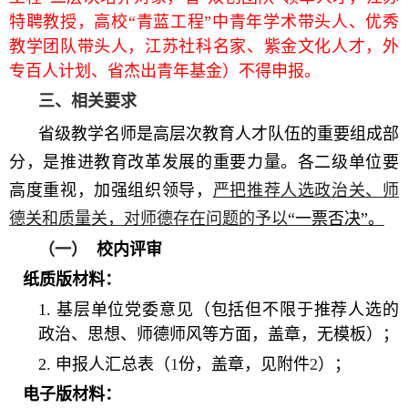
特聘教授，高校
“
青蓝工程
”
中青年学术带头人、优秀
教学团队带头人，江苏社科名家、紫金文化人才，外
专百人计划、省杰出青年基金）不得申报。
三、相关要求
省级教学名师是高层次教育人才队伍的重要组成部
分，是推进教育改革发展的重要力量。各二级单位要
高度重视，加强组织领导，
严把推荐人选政治关、师
德关和质量关，对师德存在问题的予以
“
一票否决
”
。
（一）
校内评审
纸质版材料：
1.
基层单位党委意见（包括但不限于推荐人选的
政治、思想、师德师风等方面，盖章，无模板）；
2.
申报人汇总表（
1
份，盖章，见附件
2
）；
电子版材料：