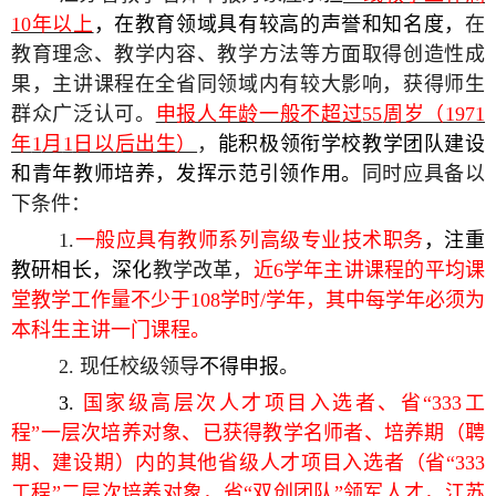
10
年以上
，在教育领域具有较高的声誉和知名度，
在
教育理念、教学内容、教学方法等方面取得创造性成
果，主讲课程在全省同领域内有较大影响，获得师生
群众广泛认可。
申报人年龄一般不超过
55
周岁（
1971
年
1
月
1
日以后出生）
，
能积极领衔学校教学团队建设
和青年教师培养，发挥示范引领作用。
同时应具备以
下条件：
1.
一般应具有教师系列高级专业技术职务
，
注重
教研相长，深化
教学改革，
近
6
学年主讲课程的平均课
堂教学工作量不少于
108
学时
/
学年，其中每学年必须为
本科生主讲一门课程。
2.
现任校级领导
不得申报
。
3.
国家级高层次人才项目入选者、省
“333
工
程
”
一层次培养对象、已获得教学名师者、培养期（聘
期、建设期）内的其他省级人才项目入选者（省
“333
工程
”
二层次培养对象，省
“
双创团队
”
领军人才，江苏