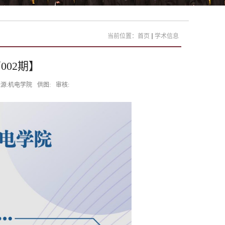
当前位置：
首页
学术信息
002期】
源:机电学院
供图:
审核: