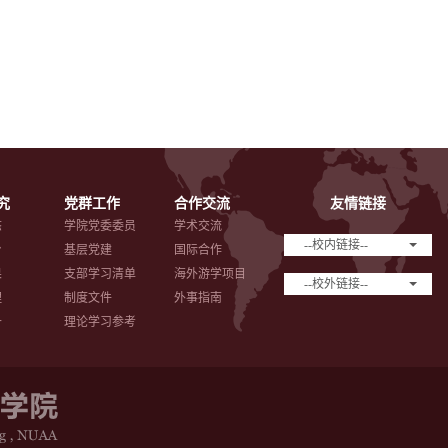
究
党群工作
合作交流
友情链接
态
学院党委委员
学术交流
--校内链接--
台
基层党建
国际合作
果
支部学习清单
海外游学项目
--校外链接--
理
制度文件
外事指南
备
理论学习参考