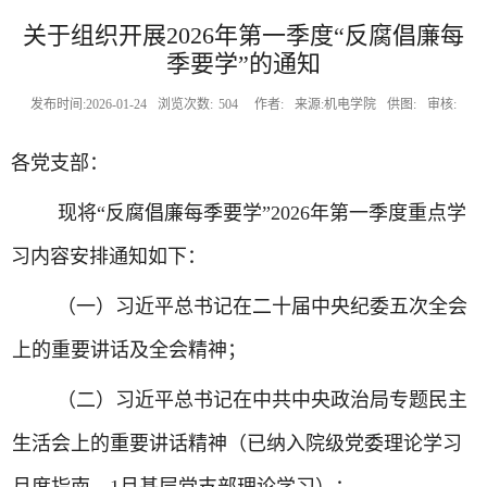
关于组织开展2026年第一季度“反腐倡廉每
季要学”的通知
发布时间:2026-01-24
浏览次数:
504
作者:
来源:机电学院
供图:
审核:
各党支部
：
现将
“
反腐倡廉每季
要学
”20
26
年第
一
季度
重点学
习内容安排通知如下：
（
一
）
习近平总书记在二十届中央纪委五次全会
上的重要讲话及全会精神；
（二）习近平总书记在中共中央政治局专题民主
生活会上的重要讲话精神（已纳入院级党委理论学习