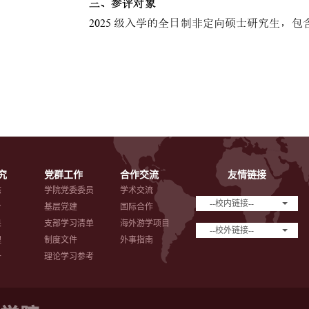
究
党群工作
合作交流
友情链接
态
学院党委委员
学术交流
--校内链接--
台
基层党建
国际合作
果
支部学习清单
海外游学项目
--校外链接--
理
制度文件
外事指南
备
理论学习参考