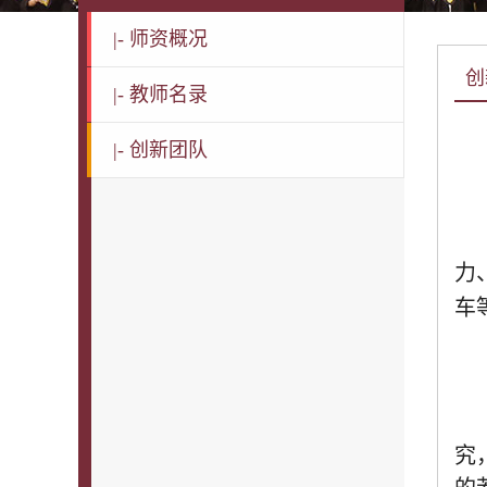
|-
师资概况
创
|-
教师名录
|-
创新团队
力
车
究