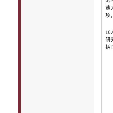
的
速
项
10
研
括