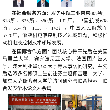
在社会服务方面
：服务中航工业南京
609
所，
618
所，
626
所，
660
所，
132
厂，中国航发
608
所，
614
所，
113
厂，
143
厂，中国人民解放军
5720
厂，解决机电液控制技术领域难题，积极推
动机电液控制技术领域发展。
在国际合作方面
：团队核心骨干先后在美国
马里兰大学、宾夕法尼亚大学、法国图卢兹大
学、澳大利亚墨尔本大学等从事访问研究，并先
后选派多名博硕士生前往芬兰坦佩雷理工大学、
加拿大萨斯喀温大学等访问研究与联合培养，联
合发表学术论文
20
余篇。