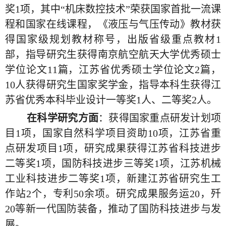
奖
1
项，其中“机床数控技术”荣获国家首批一流课
程和国家在线课程，《液压与气压传动》教材获
得国家级规划教材称号，出版省级重点教材
1
部，指导研究生获得南京航空航天大学优秀硕士
学位论文
11
篇，江苏省优秀硕士学位论文
2
篇，
10
人获得研究生国家奖学金，指导本科生获得江
苏省优秀本科毕业设计一等奖
1
人、二等奖
2
人。
在科学研究方面
：获得国家重点研发计划项
目
1
项，国家自然科学项目资助
10
项，江苏省重
点研发项目
1
项，研究成果获得江苏省科技进步
二等奖
1
项，国防科技进步三等奖
1
项，江苏机械
工业科技进步二等奖
1
项，新建江苏省研究生工
作站
2
个，专利
50
余项。研究成果服务运
20
，歼
20
等新一代国防装备，推动了国防科技进步与发
展。