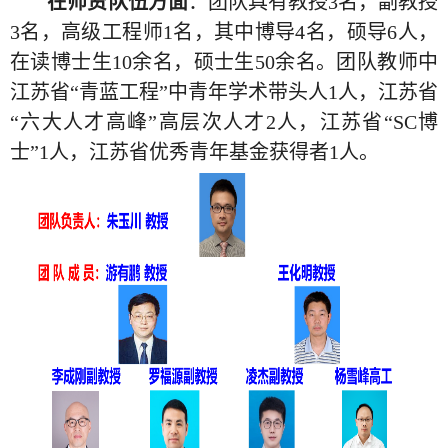
在师资队伍方面
：团队具有教授
3
名，副教授
3
名，高级工程师
1
名，其中博导
4
名，硕导
6
人，
在读博士生
10
余名，硕士生
50
余名。团队教师中
江苏省“青蓝工程”中青年学术带头人
1
人，江苏省
“六大人才高峰”高层次人才
2
人，江苏省“SC博
士”
1
人，江苏省优秀青年基金获得者
1
人。