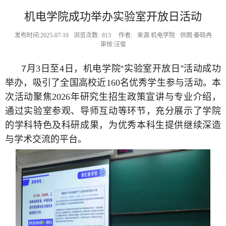
机电学院成功举办实验室开放日活动
发布时间:2025-07-10
浏览次数:
813
作者:
来源:机电学院
供图:秦晓冉
审核:汪俊
7
月
3
日至
4
日，机电学院“实验室开放日”活动成功
举办，吸引了全国高校近
160
名优秀学生参与活动。本
次活动聚焦
2026
年研究生招生政策宣讲与专业介绍，
通过实验室参观、导师互动等环节，充分展示了学院
的学科特色及科研成果，为优秀本科生提供继续深造
与学术交流的平台。