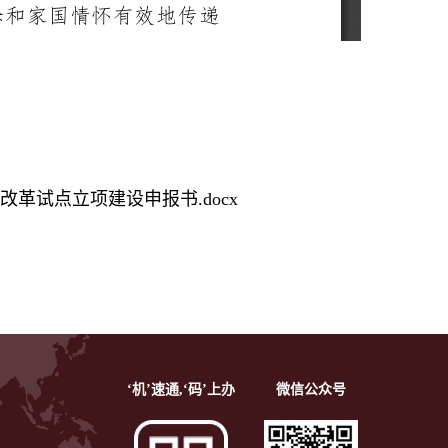
革试点立项建设申报书.docx
‘机’速通,‘码’上办
微信公众号