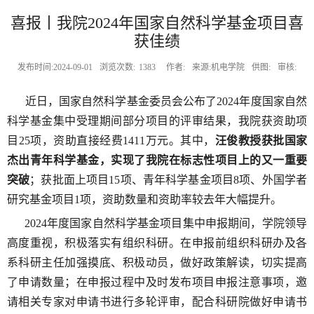
喜报丨我院2024年国家自然科学基金项目喜
获佳绩
发布时间:2024-09-01
浏览次数:
1383
作者:
来源:机电学院
供图:
审核:
近日，国家自然科学基金委员会公布了
2024
年度国家自然
科学基金集中受理期间部分项目的评审结果
，
我院获资助项
目
25
项，资助直接经费
1411
万元。其中，
汪俊教授获批国家
杰出青年科学基金，实现了我院在标志性项目上的又一重要
突破
；获批面上项目
15
项、青年科学基金项目
8
项、外国学者
研究基金项目
1
项，资助数量和资助率较去年大幅提升。
2024
年度国家自然科学基金项目集中申报期间，学院领导
高度重视，积极落实有组织科研。在申报前组织科研办及各
系科研主任加强摸底、积极动员，做好政策解读，
切实提高
了申请数量
；在申报过程中及时发布项目申报注意事项，邀
请相关专家对申请书进行多轮评审，配合科研院做好申请书