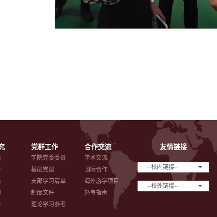
究
党群工作
合作交流
友情链接
态
学院党委委员
学术交流
--校内链接--
台
基层党建
国际合作
果
支部学习清单
海外游学项目
--校外链接--
理
制度文件
外事指南
备
理论学习参考