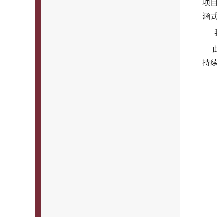
项
涵
我
此
持