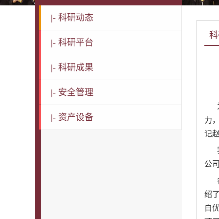
|-
科研动态
科
|-
科研平台
|-
科研成果
|-
安全管理
|-
资产设备
力
记
我
公
各
绍
自