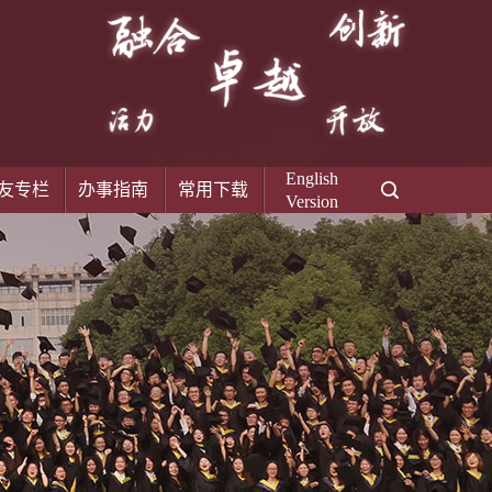
English
友专栏
办事指南
常用下载
Version