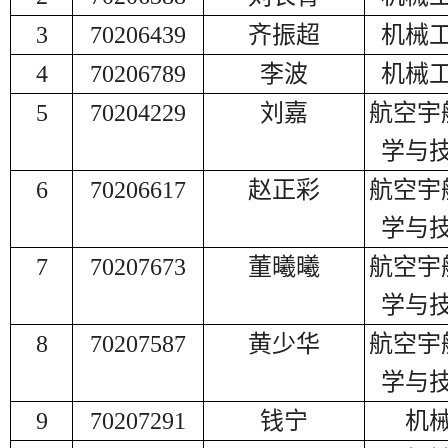
3
70206439
齐振超
机械
4
70206789
李波
机械
5
70204229
刘嘉
航空宇
学与
6
70206617
赵正彩
航空宇
学与
7
70207673
董曦曦
航空宇
学与
8
70207587
黄少华
航空宇
学与
9
70207291
钱宁
机