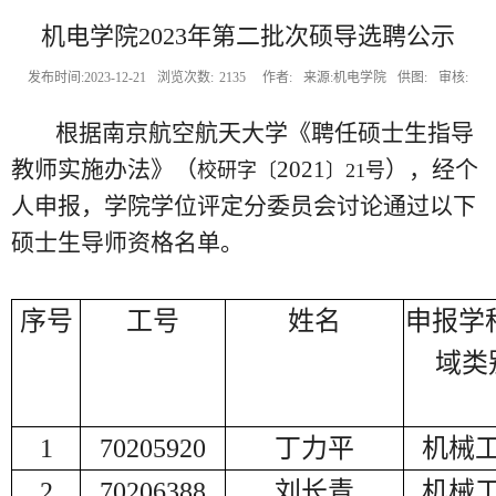
机电学院2023年第二批次硕导选聘公示
发布时间:2023-12-21
浏览次数:
2135
作者:
来源:机电学院
供图:
审核:
根据南京航空航天大学《聘任硕士生指导
教师实施办法》
（
2021
）
，经个
校研字〔
〕
21
号
人申报，学院学位评定分委员会讨论通过以下
硕士生导师资格名单。
序号
工号
姓名
申报学
域类
1
70205920
丁力平
机械
2
70206388
刘长青
机械