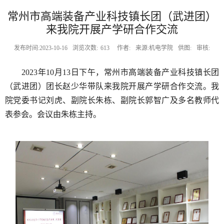
常州市高端装备产业科技镇长团（武进团）
来我院开展产学研合作交流
发布时间:2023-10-16
浏览次数:
613
作者:
来源:机电学院
供图:
审核:
2023
年
10
月
13
日下午，常州市高端装备产业科技镇长团
（武进团）
团长
赵少华带队来
我院
开展产学研合作交流。
我
院
党委书记刘虎
、
副院长朱栋、副院长郭智广
及多名教师代
表参会。会议由
朱栋
主持。