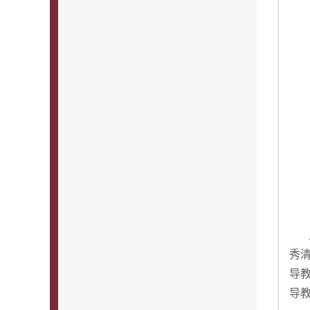
秀
导
导