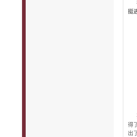
挺
得
出