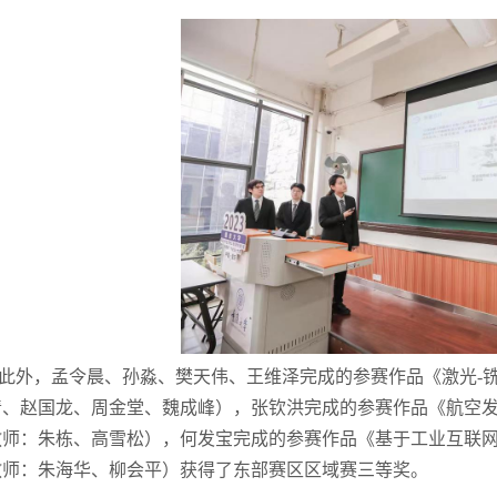
此外，孟令晨、孙淼、樊天伟、王维泽完成的参赛作品《激光
-
清、赵国龙
、周金堂、魏成峰
），张钦洪完成的参赛作品《航空
教师：朱栋
、高雪松
），何发宝完成的参赛作品《基于工业互联
教师：朱海华
、柳会平
）
获
得了东部赛区区域赛三等奖。