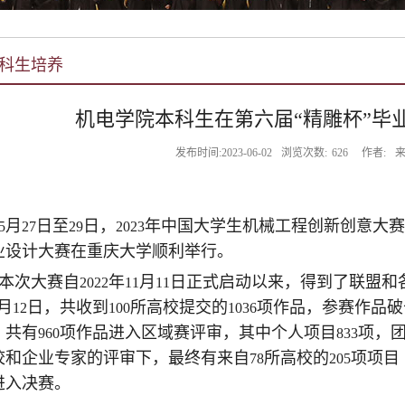
科生培养
机电学院本科生在第六届“精雕杯”毕
发布时间:2023-06-02
浏览次数:
626
作者:
来
月
日至
日，
年中国大学生机械工程创新创意大赛
5
27
29
2023
业设计大赛在重庆大学顺利举行。
本次大赛自
年
月
日正式启动以来，得到了联盟和
2022
11
11
月
日，共收到
所高校提交的
项作品，参赛作品破
12
100
1036
，共有
项作品进入区域赛评审，其中个人项目
项，
960
833
校和企业专家的评审下，最终有来自
所高校的
项项目
78
205
进入决赛。