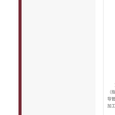
（
导
加