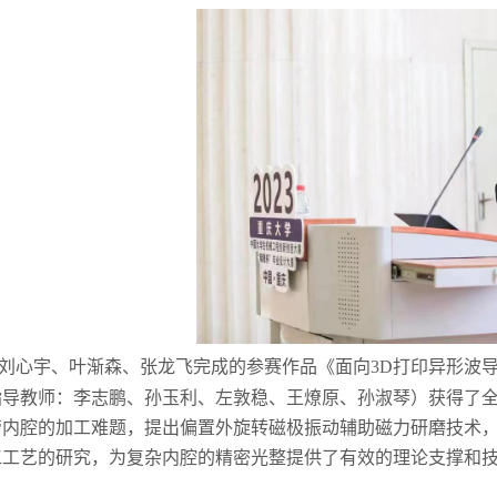
刘心宇、叶渐森、张龙飞
完成的参赛作品《
面向
3D
打印异形波
指导教师：李志鹏、孙玉利、左敦稳、王燎原、孙淑琴）获得了
管内腔的加工难题，提出偏置外旋转磁极振动辅助磁力研磨技术
工工艺的研究，为复杂内腔的精密光整提供了有效的理论支撑和