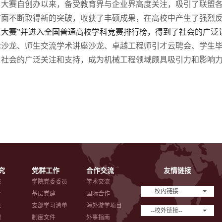
大赛自创办以来，备受教育界与企业界高度关注，吸引了联盟
方面不断取得新的突破，收获了丰硕成果，在高校中产生了强烈
意大赛”并进入全国普通高校学科竞赛排行榜，得到了社会的广泛
术沙龙、师生交流学术讲座沙龙、卓越工程师引才云聘会、学生
、社会的广泛关注和支持，成为机械工程领域颇具吸引力和影响
究
党群工作
合作交流
友情链接
态
学院党委委员
学术交流
--校内链接--
台
基层党建
国际合作
果
支部学习清单
海外游学项目
--校外链接--
理
制度文件
外事指南