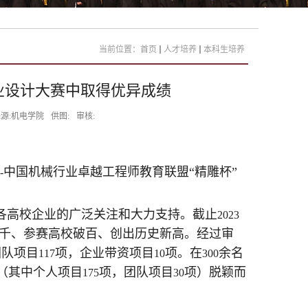
当前位置：
首页
人才培养
本科生培养
业设计大赛中取得优异成绩
源:机电学院
供图:
审核:
中国机械行业卓越工程师教育联盟“精雕杯”
-
各高校企业的广泛关注和大力支持。截止
2023
千、参赛高校破百、创出历史新高。经过审
团队项目
项，企业带资项目
项。在
余名
117
10
300
（其中个人项目
项，团队项目
项）脱颖而
175
30