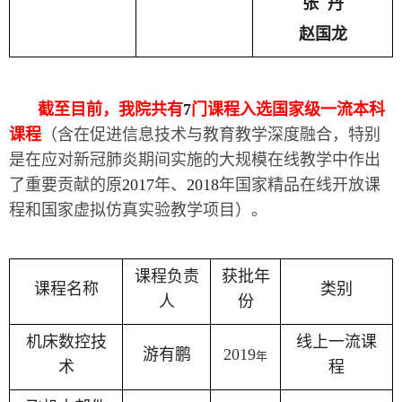
张 丹
赵国龙
截至目前，我院共有
7
门课程入选国家级一流本科
课程
（含在促进信息技术与教育教学深度融合，特别
是在应对新冠肺炎期间实施的大规模在线教学中作出
了重要贡献的原
2017
年、
2018
年国家精品在线开放课
程和国家虚拟仿真实验教学项目）。
课程负责
获批年
课程名称
类别
人
份
机床数控技
线上一流课
游有鹏
2019
年
术
程