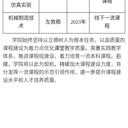
课程
仿真实验
机械制造技
线下一流课
左敦稳
2023
年
术
程
学院始终坚持以立德树人为根本任务，以高质量的
课程建设为着力点优化
课堂
教学质量
，
完善
实践教学
体系，推进
课程组建设
，着力培育一流本科课程。
后
续，
学院将以此为契机，
持续
加大课程建设力度，充
分发挥一流课程的示范引领作用，
进一步
提升课程建
设水平和人才培养质量。