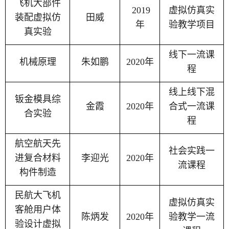
飞机大部件
2019
虚拟仿真实
装配虚拟仿
田威
年
验教学项目
真实验
线下一流课
机械原理
朱如鹏
2020
年
程
线上线下混
钣金模具综
金霞
2020
年
合式一流课
合实验
程
航空航天先
社会实践一
进复合材料
李迎光
2020
年
流课程
构件制造
民航大飞机
虚拟仿真实
客舱用户体
陈炳发
2020
年
验教学一流
验设计虚拟