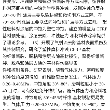
性变形、冲蚀疲劳和弹塑 性断裂等方式去除，塑性磨
料对环氧树脂的冲蚀为半塑性冲蚀。发现冲蚀角度在
30°~70°时 涂层主要以微耕犁和微切削方式去除，在
70°~90°时涂层主要以法向冲蚀和片层等方式去除， 塑
性磨料对涂层的冲蚀为塑性冲蚀。建立的模型为 CFRP
基材预处理、涂层去除、冲蚀应力 和材料去除率提供
了理论参考。 （3）开展了气射流去除基材表面损伤及
其控制研究，研究了塑性磨料冲蚀 CFRP 基材
的纤维断裂、脱粘和涂层去除基材损伤，获得纤维断
裂、脱粘和涂层去除的基材损伤临界条
件和控制条件。研究表明，随着气体压力、磨料粒度
和冲蚀角度的增加，纤维断裂更易发生。 气体压力
0.20~0.40MPa，冲蚀角度 30°~80°，磨料粒度小于 30-
40 目时，可有效避免纤维断 裂。随气体压力和磨料粒
度的增加，冲蚀角度 30°~45°时纤维-基材脱粘更易发
生。气体压 力 0.20~0.35MPa，冲蚀角度 45°~90°，磨