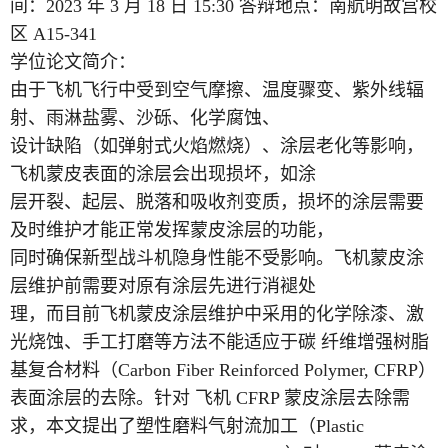
间：2023 年 3 月 18 日 15:30 答辩地点：南航明故宫校
区 A15-341
学位论文简介：
由于飞机飞行中受到空气摩擦、温度骤变、紫外线辐
射、雨淋盐雾、沙砾、化学腐蚀、
设计缺陷（如弹射式火焰燃烧）、涂层老化等影响，
飞机蒙皮表面的涂层会出现损坏，如涂
层开裂、起层、脱落和吸收剂变质，损坏的涂层需要
及时维护才能正常发挥蒙皮涂层的功能，
同时确保新型战斗机隐身性能不受影响。飞机蒙皮涂
层维护前需要对原有涂层先进行消褪处
理，而目前飞机蒙皮涂层维护中采用的化学除漆、激
光烧蚀、手工打磨等方法不能适应于碳 纤维增强树脂
基复合材料（Carbon Fiber Reinforced Polymer, CFRP）
表面涂层的去除。针对 飞机 CFRP 蒙皮涂层去除需
求，本文提出了塑性磨料气射流加工（Plastic