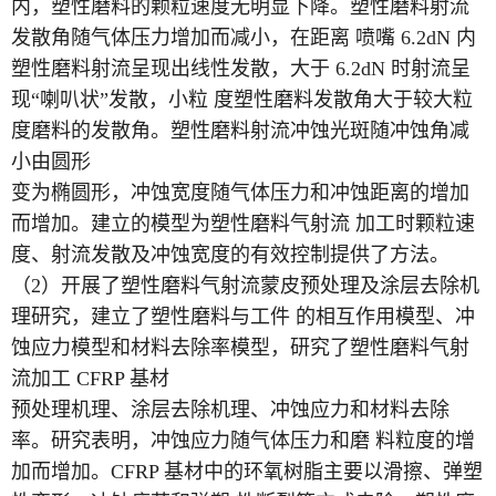
内，塑性磨料的颗粒速度无明显下降。塑性磨料射流
发散角随气体压力增加而减小，在距离 喷嘴 6.2dN 内
塑性磨料射流呈现出线性发散，大于 6.2dN 时射流呈
现“喇叭状”发散，小粒 度塑性磨料发散角大于较大粒
度磨料的发散角。塑性磨料射流冲蚀光斑随冲蚀角减
小由圆形
变为椭圆形，冲蚀宽度随气体压力和冲蚀距离的增加
而增加。建立的模型为塑性磨料气射流 加工时颗粒速
度、射流发散及冲蚀宽度的有效控制提供了方法。
（2）开展了塑性磨料气射流蒙皮预处理及涂层去除机
理研究，建立了塑性磨料与工件 的相互作用模型、冲
蚀应力模型和材料去除率模型，研究了塑性磨料气射
流加工 CFRP 基材
预处理机理、涂层去除机理、冲蚀应力和材料去除
率。研究表明，冲蚀应力随气体压力和磨 料粒度的增
加而增加。CFRP 基材中的环氧树脂主要以滑擦、弹塑