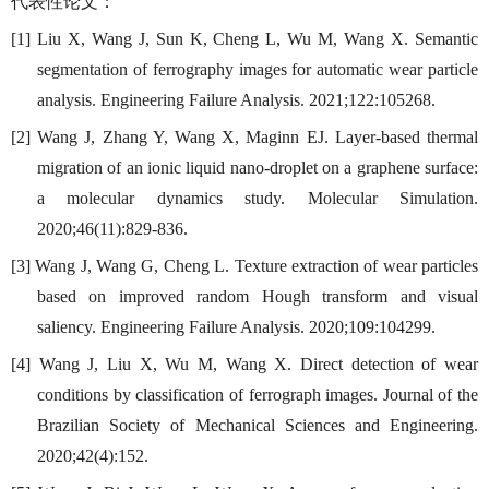
代表性论文：
[1] Liu X, Wang J, Sun K, Cheng L, Wu M, Wang X. Semantic
segmentation of ferrography images for automatic wear particle
analysis. Engineering Failure Analysis. 2021;122:105268.
[2] Wang J, Zhang Y, Wang X, Maginn EJ. Layer-based thermal
migration of an ionic liquid nano-droplet on a graphene surface:
a molecular dynamics study. Molecular Simulation.
2020;46(11):829-836.
[3] Wang J, Wang G, Cheng L. Texture extraction of wear particles
based on improved random Hough transform and visual
saliency. Engineering Failure Analysis. 2020;109:104299.
[4] Wang J, Liu X, Wu M, Wang X. Direct detection of wear
conditions by classification of ferrograph images. Journal of the
Brazilian Society of Mechanical Sciences and Engineering.
2020;42(4):152.