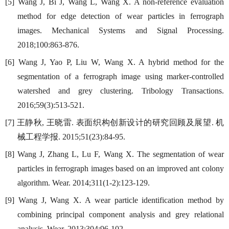
[5] Wang J, Bi J, Wang L, Wang X. A non-reference evaluation
method for edge detection of wear particles in ferrograph
images. Mechanical Systems and Signal Processing.
2018;100:863-876.
[6] Wang J, Yao P, Liu W, Wang X. A hybrid method for the
segmentation of a ferrograph image using marker-controlled
watershed and grey clustering. Tribology Transactions.
2016;59(3):513-521.
王静秋
王晓雷
表面织构创新设计的研究回顾及展望
机
[7]
,
.
.
械工程学报
. 2015;51(23):84-95.
[8] Wang J, Zhang L, Lu F, Wang X. The segmentation of wear
particles in ferrograph images based on an improved ant colony
algorithm. Wear. 2014;311(1-2):123-129.
[9] Wang J, Wang X. A wear particle identification method by
combining principal component analysis and grey relational
analysis. Wear. 2013;304:96-102.