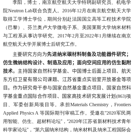
李阳，博士，南京航空航天大学特聘副研究员、机电学
院
联合负责人。
年
月在南京航空航天大学
Neutron Lab
2016
12
取得工学博士学位，期间分别赴法国国立高等工程技术学院
（巴黎）、芬兰奥卢大学微电子系、美国莱斯大学纳米材料
与工程系从事访学研究。
年
月至
年
月继续在南京
2017
2
2022
1
航空航天大学开展博士后研究工作。
主要研究方向为
先进纳米碳材料制备及功能器件研究；
仿生微纳结构设计、制造及应用；面向空间应用的仿生黏附
技术
。主持国家自然科学基金、中国博士后面上项目、航天
东方红卫星有限公司课题、江苏省重点实验室开放基金等项
目。作为研究骨干参与国家自然基金重点项目、国家自然科
项
学基金重点国际合作项目、国家高技术研究发展计划
(863)
目、军委创新局项目等。承担
，
Materials Chemistry
Frontiers
等国际期刊审稿工作。受邀在“
军民两
Applied Physics A
2020
用智能、仿生、超材料论坛”，“
年江苏省新材料技术青年
2020
科学家论坛”，“第六届纳米结构，纳米材料及纳米工程国际会