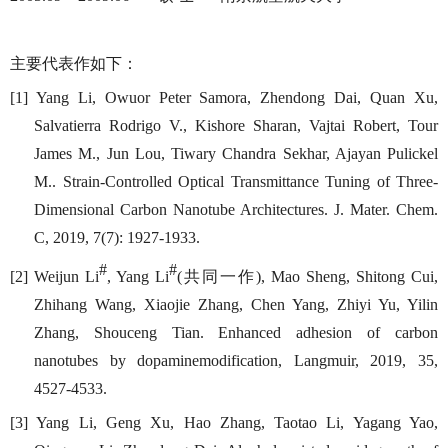
主要代表作如下：
[1] Yang Li, Owuor Peter Samora, Zhendong Dai, Quan Xu,
Salvatierra Rodrigo V., Kishore Sharan, Vajtai Robert, Tour
James M., Jun Lou, Tiwary Chandra Sekhar, Ajayan Pulickel
M.. Strain-Controlled Optical Transmittance Tuning of Three-
Dimensional Carbon Nanotube Architectures. J. Mater. Chem.
C, 2019, 7(7): 1927-1933.
#
#
共同一作
[2] Weijun Li
, Yang Li
(
), Mao Sheng, Shitong Cui,
Zhihang Wang, Xiaojie Zhang, Chen Yang, Zhiyi Yu, Yilin
Zhang, Shouceng Tian. Enhanced adhesion of carbon
nanotubes by dopaminemodification, Langmuir, 2019, 35,
4527-4533.
[3] Yang Li, Geng Xu, Hao Zhang, Taotao Li, Yagang Yao,