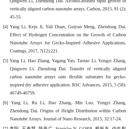
Qingwen Li, Zhendong Dai. Alcohol-assisted rapid growth of
vertically aligned carbon nanotube arrays. Carbon, 2015, 91 (2):
45-55.
[4] Yang Li, Keju Ji, Yali Duan, Guiyun Meng, Zhendong Dai.
Effect of Hydrogen Concentration on the Growth of Carbon
Nanotube Arrays for Gecko-Inspired Adhesive Applications.
Coatings, 2017, 7(12):221.
[5] Yang Li, Hao Zhang, Yagang Yao, Taotao Li, Yongyi Zhang,
Qingwen Li, Zhendong Dai. Transfer of vertically aligned
carbon nanotube arrays onto flexible substrates for gecko-
inspired dry adhesive application. RSC Advances, 2015, 5 (58):
46749-46759.
[6] Yang Li, Ru Li, Hao Zhang, Min Luo, Yongyi Zhang,
Zhendong Dai. Origins of Height Distribution within Carbon
Nanotube Arrays. Journal of Nano Research, 2015, 32:17-24.
李阳
王春慧
陈善广
戴振东
仿生黏
[7]
,
,
, Stanislav N. GORB,
.