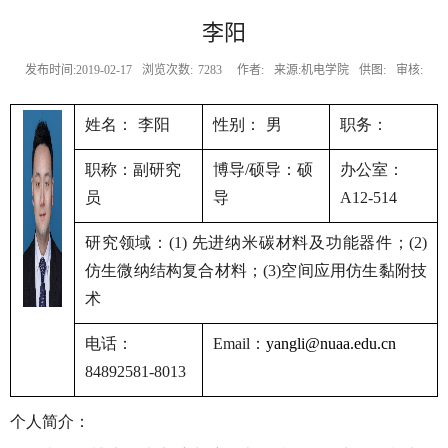
李阳
发布时间:2019-02-17
浏览次数:
7283
作者:
来源:机电学院
供图:
审核:
姓名： 李阳
性别： 男
职务：
职称：副研究
博导
硕导：硕
办公室：
/
员
导
A12-514
研究领域：
先进纳米碳材料及功能器件；
(1)
(2)
仿生微纳结构复合材料；
空间应用仿生黏附技
(3)
术
电话：
：
Email
yangli@nuaa.edu.cn
84892581-8013
个人简介：