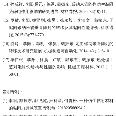
孙成祥
李阳
通讯
徐迟
戴振东
碳纳米管阵列仿生黏附
[14]
,
(
),
,
.
受静电作用影响的研究进展
材料导报
.
, 2020, 34(19):11.
罗敏
李阳
姚亚刚
张昊，张永毅，李清文，戴振东
干
[15]
,
,
,
.
黏附碳纳米管垂直阵列的转移及其黏附性能评价
科学通
.
报
, 2015 (8):771-779.
龚玲，李阳，邓凯，张昊，戴振东
定向碳纳米管阵列的
[16]
.
转移技术研究进展
机械制造与自动化
.
, 2014, 43 (1): 6-10.
单伟根，李阳，徐晨，卢敏，郭东杰，戴振东
热处理工
[17]
.
艺对泡沫铁结构与性能的影响
机械工程材料
.
, 2012 (11):
58-61.
发明专利：
李阳
戴振东
郭飞乾
姬科举
何青松
一种仿生黏附材料
[1]
,
,
,
,
.
的黏附力测试装置
专利号
.
: 201820566094.2.