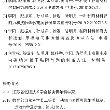
李阳
戴振东
郭飞乾
姬科举
何青松
一种仿生黏附材料
[2]
,
,
,
,
.
的黏附力测试装置及其测试方法
申请号
.
: 201810352124.4.
李阳，戴振东，孙成详，徐迟，陆明月
一种黏附材料黏
[3]
.
附力和接触
摩擦电同步测量装置
专利号
/
.
:2019 2 2192718.6.
李阳，戴振东，孙成详，徐迟，陆明月
黏附材料黏附力
[4]
.
和接触
摩擦电同步测量装置及测试方法
申请
/
.
号
:201911255812.X.
何青松
戴振东
陆明月
姬科举
李阳
仿壁虎末端带电定
[5]
,
,
,
,
.
向碳纳米管干黏附阵列的制备方法
专利号
.
:
201710756785.9.
获奖情况：
江苏省低碳技术学会拔尖青年科学家。
2020
教育部自然科学奖二等奖，动物与表面可靠附着机制、
2018
运动力学及仿生，第
获奖人。
6