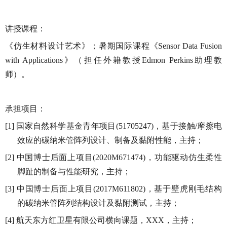
讲授课程：
《仿生材料设计艺术》；暑期国际课程《
Sensor Data Fusion
》（担任外籍教授
助理教
with Applications
Edmon Perkins
师）。
承担项目：
国家自然科学基金青年项目
，基于接触
摩擦电
[1]
(51705247)
/
效应的碳纳米管阵列设计、制备及黏附性能，主持；
中国博士后面上项目
，功能驱动仿生柔性
[2]
(2020M671474)
脚趾的制备与性能研究，主持；
中国博士后面上项目
，基于壁虎刚毛结构
[3]
(2017M611802)
的碳纳米管阵列结构设计及黏附测试，主持；
航天东方红卫星有限公司横向课题，
，主持；
[4]
XXX