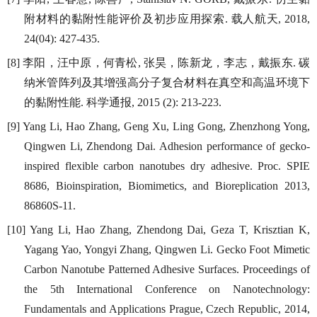
附材料的黏附性能评价及初步应用探索
载人航天
.
, 2018,
24(04): 427-435.
李阳，汪中原，何青松
张昊，陈新龙，李志，戴振东
碳
[8]
,
.
纳米管阵列及其增强高分子复合材料在真空和高温环境下
的黏附性能
科学通报
.
, 2015 (2): 213-223.
[9] Yang Li, Hao Zhang, Geng Xu, Ling Gong, Zhenzhong Yong,
Qingwen Li, Zhendong Dai. Adhesion performance of gecko-
inspired flexible carbon nanotubes dry adhesive. Proc. SPIE
8686, Bioinspiration, Biomimetics, and Bioreplication 2013,
86860S-11.
[10] Yang Li, Hao Zhang, Zhendong Dai, Geza T, Krisztian K,
Yagang Yao, Yongyi Zhang, Qingwen Li. Gecko Foot Mimetic
Carbon Nanotube Patterned Adhesive Surfaces. Proceedings of
the 5th International Conference on Nanotechnology:
Fundamentals and Applications Prague, Czech Republic, 2014,