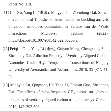
Paper No. 119.
通讯
[11] Chi Xu, Yang Li (
), Mingyue Lu, Zhendong Dai. Stress-
driven nonlocal Timoshenko beam model for buckling analysis
of carbon nanotubes constrained by surface van der Waals
interactions. Microsyst Technol (2022).
https://doi.org/10.1007/s00542-022-05266-z.
通讯
[12] Feiqian Guo, Yang Li (
), Guiyun Meng, Chengxiang Sun,
Zhendong Dai. Adhesion Property of Vertically Aligned Carbon
Nanotubes Under High Temperature. Transactions of Nanjing
University of Aeronautics and Astronautics, 2018, 35 (S1): 41-
45.
[13] Mingyue Lu, Qingsong He, Yang Li, Feiqian Guo, Zhendong
Dai. The effects of radio-frequency CF
plasma on adhesion
4
properties of vertically aligned carbon nanotube arrays. Carbon.
2019, 142: 592-598.