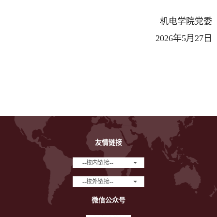
机电学院党委
2026
年
5
月
27
日
友情链接
--校内链接--
--校外链接--
微信公众号