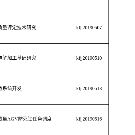
质量评定技术研究
kfjj20190507
电解加工基础研究
kfjj20190510
教系统开发
kfjj20190513
载量
AGV
防死锁任务调度
kfjj20190516