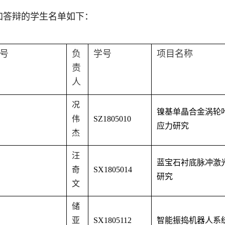
加答辩的学生名单如下：
号
负
学号
项目名称
责
人
况
镍基单晶合金涡轮
伟
SZ1805010
应力研究
杰
汪
蓝宝石衬底脉冲激
奇
SX1805014
研究
文
储
亚
SX1805112
智能振捣机器人系