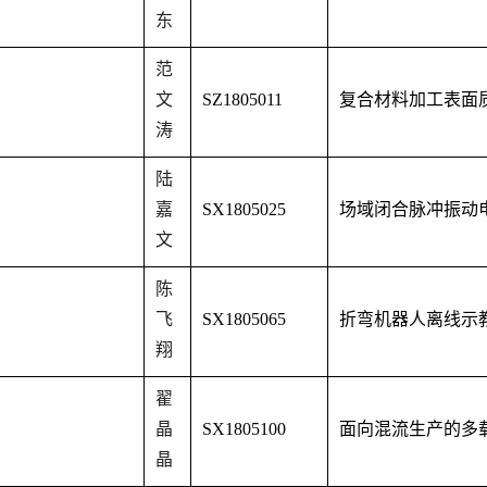
东
范
文
SZ1805011
复合材料加工表面
涛
陆
嘉
SX1805025
场域闭合脉冲振动
文
陈
飞
SX1805065
折弯机器人离线示
翔
翟
晶
SX1805100
面向混流生产的多
晶