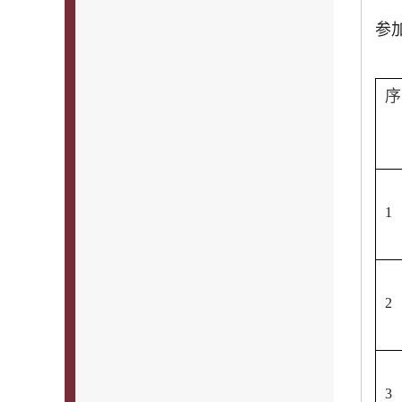
参
序
1
2
3