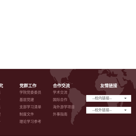
究
党群工作
合作交流
友情链接
态
学院党委委员
学术交流
--校内链接--
台
基层党建
国际合作
果
支部学习清单
海外游学项目
--校外链接--
理
制度文件
外事指南
备
理论学习参考