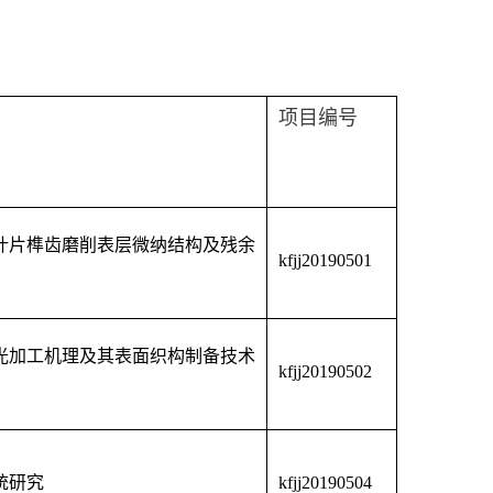
项目编号
叶片榫齿磨削表层微纳结构及残余
kfjj20190501
光加工机理及其表面织构制备技术
kfjj20190502
统研究
kfjj20190504