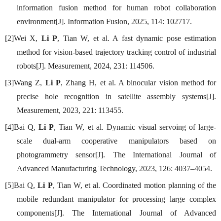
information fusion method for human robot collaboration
environment[J]. Information Fusion, 2025, 114: 102717.
[2]Wei X,
Li P
, Tian W, et al. A fast dynamic pose estimation
method for vision-based trajectory tracking control of industrial
robots[J]. Measurement, 2024, 231: 114506.
[3]Wang Z,
Li P
, Zhang H, et al. A binocular vision method for
precise hole recognition in satellite assembly systems[J].
Measurement, 2023, 221: 113455.
[4]Bai Q,
Li P
, Tian W, et al. Dynamic visual servoing of large-
scale dual-arm cooperative manipulators based on
photogrammetry sensor[J]. The International Journal of
Advanced Manufacturing Technology, 2023, 126: 4037–4054.
[5]Bai Q,
Li P
, Tian W, et al. Coordinated motion planning of the
mobile redundant manipulator for processing large complex
components[J]. The International Journal of Advanced