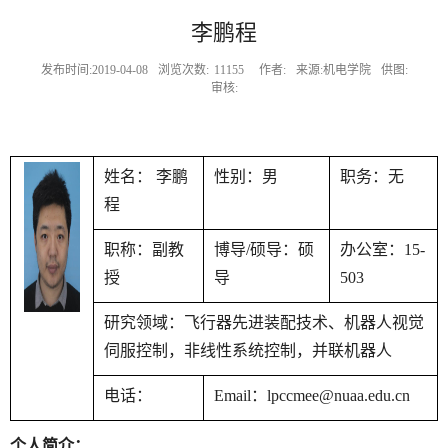
李鹏程
发布时间:2019-04-08
浏览次数:
11155
作者:
来源:机电学院
供图:
审核:
姓名： 李鹏
性别：男
职务：无
程
职称：副教
博导/硕导：硕
办公室：15-
授
导
503
研究领域：飞行器先进装配技术、机器人视觉
伺服控制，非线性系统控制，并联机器人
电话：
Email：lpccmee@nuaa.edu.cn
个人简介：