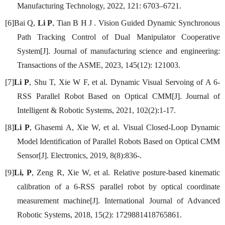
Manufacturing Technology, 2022, 121: 6703–6721.
[6]Bai Q,
Li P
, Tian B H J . Vision Guided Dynamic Synchronous
Path Tracking Control of Dual Manipulator Cooperative
System[J]. Journal of manufacturing science and engineering:
Transactions of the ASME, 2023, 145(12): 121003.
[7]
Li P
, Shu T, Xie W F, et al. Dynamic Visual Servoing of A 6-
RSS Parallel Robot Based on Optical CMM[J]. Journal of
Intelligent & Robotic Systems, 2021, 102(2):1-17.
[8]
Li P
, Ghasemi A, Xie W, et al. Visual Closed-Loop Dynamic
Model Identification of Parallel Robots Based on Optical CMM
Sensor[J]. Electronics, 2019, 8(8):836-.
[9]
Li, P
, Zeng R, Xie W, et al. Relative posture-based kinematic
calibration of a 6-RSS parallel robot by optical coordinate
measurement machine[J]. International Journal of Advanced
Robotic Systems, 2018, 15(2): 1729881418765861.