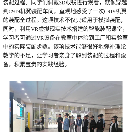
装配过程。同学们佩戴
眼镜进行观看，就像穿越
3D
到
机翼装配车间，直观地感受了一次
机翼
C919
C919
的装配全过程。这项技术不仅只适用于模拟装配，
同时，利用
虚拟现实技术搭建的智能装配课堂，
VR
学习者可通过
设备在教室中体验到工厂和实验室
VR
中的实际装配步骤。该项技术能够很好地弥补理论
教学的不足，让学习者亲身了解到装配的过程和设
备，积累宝贵的实践经验。