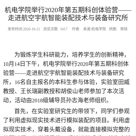
机电学院举行2020年第五期科创体验营——
走进航空宇航智能装配技术与装备研究所
发布时间:2020-10-21
浏览次数:
1617
作者:
来源:机电学院
供图:
审核:
为锻炼学生科研能力，培养学生的创新精神，
月
日下午，机电学院举行
年第五期科创体
10
14
2020
验营——走进航空宇航智能装配技术与装备研究
所，
名自主报名的本科生参与体验，实验室田威
16
教授、王长瑞副教授和胡俊山老师参加了本次活
动，活动由
级辅导员孙志海老师组织。
2018
首先，在实验室研究生的带领下，同学们参观
了利用虚拟现实技术进行模拟装配的项目。利用虚
拟现实技术，穿着头戴设备，就能直接模拟完整的