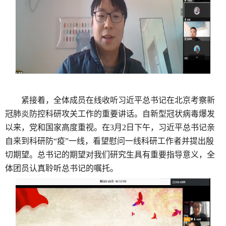
紧接着，全体成员在线收听习近平总书记在北京考察新
冠肺炎防控科研攻关工作的重要讲话。自新型冠状病毒爆发
以来，党和国家高度重视。在
3
月
2
日下午，习近平总书记亲
自来到科研防“疫”一线，看望慰问一线科研工作者并提出殷
切期望。总书记的期望对我们研究生具有重要指导意义，全
体团员认真聆听总书记的嘱托。