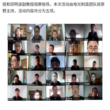
授和邱明波副教授观摩指导。本次活动由电光制造团队徐原
野主持，活动内容共分为五项。