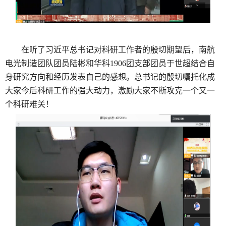
在听了习近平总书记对科研工作者的殷切期望后，南航
电光制造团队团员陆彬和华科
1906
团支部团员于世超结合自
身研究方向和经历发表自己的感想。总书记的殷切嘱托化成
大家今后科研工作的强大动力，激励大家不断攻克一个又一
个科研难关！