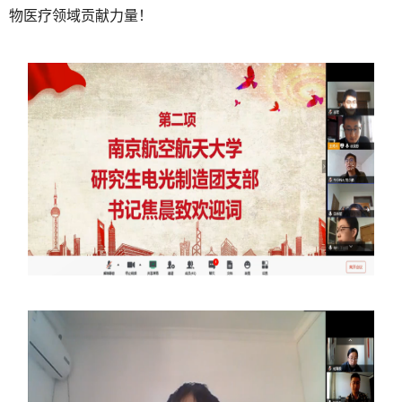
物医疗领域贡献力量！