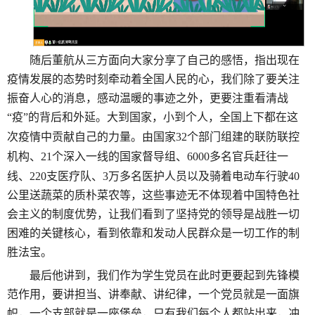
随后董航从三方面向大家分享了自己的感悟，指出现在
疫情发展的态势时刻牵动着全国人民的心，我们除了要关注
振奋人心的消息，感动温暖的事迹之外，更要注重看清战
“疫”的背后和外延。大到国家，小到个人，全国上下都在这
次疫情中贡献自己的力量。由国家
3
2
个部门组建的联防联控
机构、
2
1
个深入一线的国家督导组、
6
000
多名官兵赶往一
线、
2
20
支医疗队、
3
万多名医护人员以及骑着电动车行驶
4
0
公里送蔬菜的质朴菜农等，这些事迹无不体现着中国特色社
会主义的制度优势，让我们看到了坚持党的领导是战胜一切
困难的关键核心，看到依靠和发动人民群众是一切工作的制
胜法宝。
最后他讲到，我们作为学生党员在此时更要起到先锋模
范作用，要讲担当、讲奉献、讲纪律，一个党员就是一面旗
帜，一个支部就是一座堡垒，只有我们每个人都站出来，冲