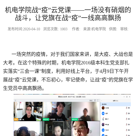
机电学院战“疫”云党课——一场没有硝烟的
战斗，让党旗在战“疫”一线高高飘扬
发布时间:2020-04-10
浏览次数:
1003
作者:
来源:机电学院
供图:
审核:
一场突然的疫情，对于我们国家来讲，是大疫、大战也是
大考。在这个特殊的时期，机电学院
2
016
级本科生党支部扎
实落实“三会一课”制度，利用好线上平台，于
4
月
9
日下午开
展战“疫”云党课，不忘初心，牢记使命，让战“疫”的党旗在学
生党员中高高飘扬。