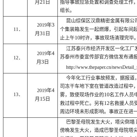
21
月
日
指导事故应急处置和调查处理工作
组长。
昆山综保区汉鼎精密金属有限公
3
2019
年
11
．
个集装箱发生一起燃爆，引起车间
31
月
日
10
止上午
时许，事故现场清理完毕
江苏泰兴市经济开发区一化工厂
4
2019
年
苏泰州市委宣传部官方微信发布通
12
．
3
月
日
http://www.thepaper.cn/newsDetail
今年化工行业事故频发，据报道
司冻干车地下室在管道改造过程中
4
2019
年
10
13
．
雾，致使现场作业的
名工作人员
15
月
日
12
救过程中死亡。另有
名救援人员
周边环境未形成影响。事故正在进
巴黎圣母院发生大火，塔尖倒塌 
傍晚发生大火，造成巴黎圣母院塔