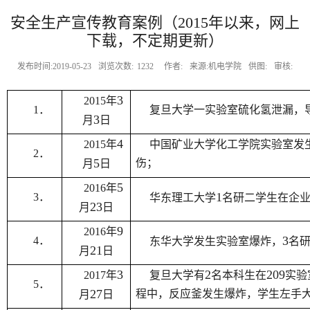
安全生产宣传教育案例（2015年以来，网上
下载，不定期更新）
发布时间:2019-05-23
浏览次数:
1232
作者:
来源:机电学院
供图:
审核:
3
2015
年
1
．
复旦大学一实验室硫化氢泄漏，
3
月
日
4
2015
年
中国矿业大学化工学院实验室发
2
．
5
伤；
月
日
5
2016
年
1
3
．
华东理工大学
名研二学生在企
23
月
日
9
2016
年
3
4
．
东华大学发生实验室爆炸，
名
21
月
日
3
2
209
2017
年
复旦大学有
名本科生在
实验
5
．
27
程中，反应釜发生爆炸，学生左手
月
日