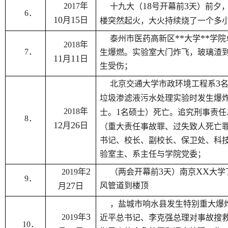
18
3
2017
年
十九大（
号开幕前
天）前夕
6
．
10
15
月
日
楼突然起火，大火持续烧了一个多
**
**
泰州市医药高新区
大学
学院
2018
年
7
．
生爆燃。实验室大门炸飞，玻璃渣
11
11
月
日
生受伤；
3
北京交通大学市政环境工程系
垃圾渗滤液污水处理实验时发生爆
2018
年
1
士。
名硕士）死亡。追究刑事责任
8
．
12
26
月
日
（重大责任事故罪、过失致人死亡
书记、校长、副校长、保卫处、科
验室主、系主任与学院党委；
2
3
XX
2019
年
（两会开幕前
天）南京
大学
9
．
27
风管道到楼顶
月
日
，盐城市响水县发生特别重大爆
3
2019
年
近平总书记、李克强总理对事故搜
10
．