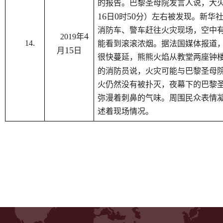
的报告。巴黎圣母院发言人说，大
16
0
50
日
时
分）左右被发现。新华
消防车、警车赶往火灾现场，空中
4
2019
年
14.
能看到滚滚浓烟。据法国媒体报道
15
月
日
很快蔓延，熊熊火焰从教堂两座钟
的消防员说，火灾可能与巴黎圣母
火仍然没有被扑灭，夜幕下的巴黎
弥漫着刺鼻的气味。周围民众表情
述着现场情况。