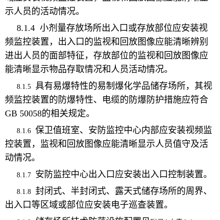
示人员的活动情况。
8.1.4
小剂量存放场所出入口或存放部位
应安装视
频监控装置，
出入口的
监视和回放图像应能清晰辨别
进出人员的面部特征，
存放部位的
监视和回放图像应
能清晰显示
物品存取情况和
人员活动情况。
具有易爆特性的易制爆化学品储存场所，其视
8.1.5
频监控装置的防爆特性、电缆的防爆防护措施应符合
GB 50058
的相关规定。
保卫值班室、安防监控中心内部
应安装视频监
8.1.6
控装置，监视和回放图像应能清晰显示人员值守及活
动情况
。
安防监控中心
出入口应安装
出入口控制装置。
8.1.7
封闭式、半封闭式、露天式储存场所的周界、
8.1.8
出入口
等
区域或部位
应安装电子巡查装置。