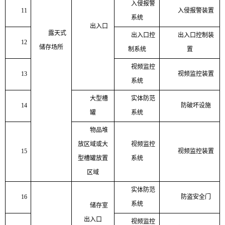
入侵报警
11
入侵报警装置
系统
出入口
露天式
出入口控
出入口控制装
12
储存场所
制系统
置
视频监控
13
视频监控装置
系统
大型槽
实体防范
14
防破坏设施
罐
系统
物品堆
放区域或大
视频监控
15
视频监控装置
型槽罐放置
系统
区域
实体防范
16
防盗安全门
系统
储存室
出入口
视频监控