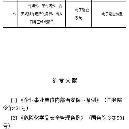
封闭式、半封闭式、露
电子巡查
25
天式储存场所的周界、出入
电子巡查装置
系统
口等区域或部位
参 考 文 献
[1]
《企业事业单位内部治安保卫条例》（国务院
令第
421
号）
[2]
《危险化学品安全管理条例》（国务院令第
591
号）