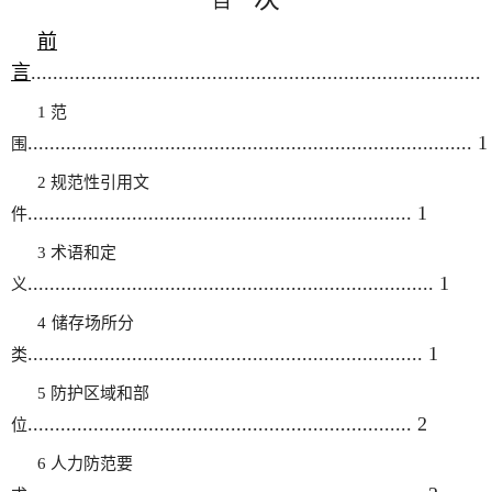
目
前
言
..................................................................................
1 范
.................................................................................
1
围
2 规范性引用文
......................................................................
1
件
3 术语和定
..........................................................................
1
义
4
储存场所分
........................................................................
1
类
5 防护区域和部
......................................................................
2
位
6 人力
防范要