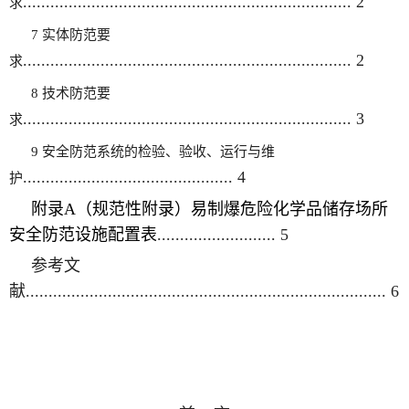
........................................................................
2
求
7 实体
防范要
........................................................................
2
求
8 技术
防范要
........................................................................
3
求
9 安全防范系统的检验、验收、运行与维
..............................................
4
护
附录A（规范性附录）
易制爆危险化学品储存场所
安全防范设施配置表
..........................
5
参考文
献
...............................................................................
6