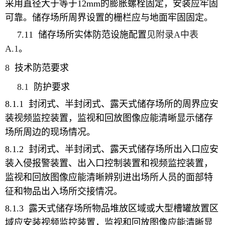
采用直径大于等于
12
mm
的膨胀螺栓固定，安装应牢固
可靠。
储存场所
周界设置的栅栏应与地面牢固固定。
7.11
储存场所实体防范设施
配置
见附录
A
中表
A.1
。
8
技术防范要求
8.1
防护要求
8.1.1
封闭式、半封闭式、露天式储存场所的周界
应安
装视频监控装置，
监视和回放图像应能清晰显示储存
场所周边的现场情况
。
8.1.2
封闭式、半封闭式、露天式储存场所出入口
应安
装入侵报警装置、出入口控制装置和视频监控装置，
监视和回放图像应能清晰辨别进出
场所
人员的面部特
征和物品出入
场所
交接情况。
8.1.3
露天式储存场所物品堆放区域或大型槽罐放置区
域
应安装视频监控装置，监视和回放图像应能清晰显