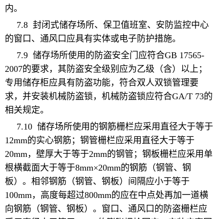
内。
7.8
封闭式
储存场所、保卫值班室、安防监控中心
的窗口、通风口应具有实体或电子防护措施。
7.9
储存场所使用的防盗安全门应符合
GB 17565-
2007
的要求，其防盗安全级别应为乙级（含）以上；
专用储存柜应具有防盗功能，符合双人双锁管理要
求，并安装机械防盗锁，机械防盗锁应符合
GA/T 73
的
相关规定。
7.10
储存场所使用的钢筋栅栏应采用直径大于等于
12
mm
的实心钢筋；钢管栅栏应采用直径大于等于
20
mm
，壁厚大于等于
2
mm
的钢管；钢板栅栏应采用单
根横截面大于等于
8
mm×20
mm
的钢筋（钢管、钢
板）。相邻钢筋（钢管、钢板）间隔应小于等于
100
mm
，高度每超过
800
mm
的应在中点处再加一道横
向钢筋（钢管、钢板）。窗口、通风口的防盗栅栏应