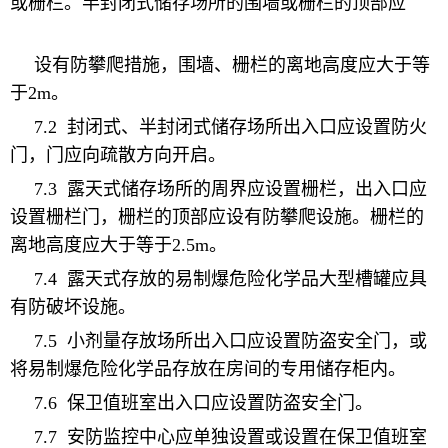
或栅栏。半封闭式储存场所的围墙或栅栏的顶部应
设有防攀爬措施，
围墙、栅栏的离地高度应大于等
于
2m
。
7.2
封闭式、半封闭式储存场所出入口应设置防火
门，门应向疏散方向开启。
7.3
露天式储存场所
的周界应设置栅栏，出入口应
设置栅栏门，栅栏的顶部应设有防攀爬设施。
栅栏的
离地高度应大于等于
2.5m
。
7.4
露天式存放的易制爆危险化学品大型槽罐应具
有防破坏设施。
7.5
小剂量存放场所出入口应设置防盗安全门，或
将易制爆危险化学品存放在房间的专用储存柜内。
7.6
保卫值班室出入口应设置防盗安全门。
7.7
安防监控中心应单独设置或设置在保卫值班室