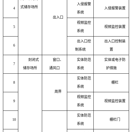
入侵报警
式储存场所
4
入侵报警装置
系统
出入口
视频监控
5
视频监控装置
系统
出入口控
出入口控制装
6
制系统
置
封闭式
窗口、
实体防范
实体或电子防
7
储存场所
通风口
系统
护措施
实体防范
8
栅栏
系统
周界
视频监控
9
视频监控装置
系统
实体防范
10
栅栏门
系统