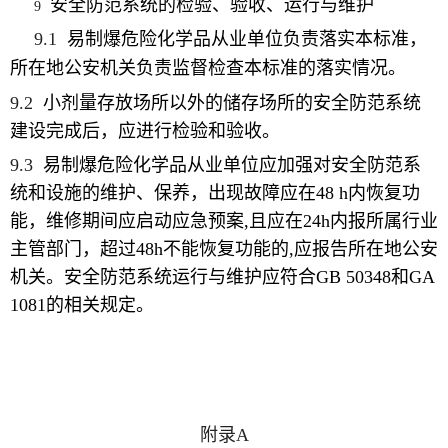
安全防范系统的检验、验收、运行与维护
9
9.1
易制爆危险化学品从业单位
负责落实本标准，
所在地公安机关负责监督检查本标准的落实情况。
9.2
小剂量存放场所以外的储存场所的安全防范系统
建设完成后，应进行检验和验收。
9.3
易制爆危险化学品从业单位应加强对安全防范系
统和设施的维护、保养，出现故障应在
48
h
内恢复功
能，维修期间应启动应急预案
,
且
应在
24
h
内报所属行业
主管部门，超过
48
h
不能恢复功能的
,
应报告所在地公安
机关。
安全防范系统运行与维护应符合
GB 50348
和
GA
1081的相关规定。
附录
A