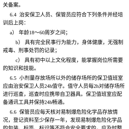
关备案。
6.4
治安保卫人员、保管员应符合下列条件并经培
训后上岗：
a
） 年龄
18
～
60
周岁之间；
b
） 具有完全民事行为能力，身体健康，无强制
戒毒、刑事处罚的记录；
c
） 具有初中以上文化程度，能掌握岗位所需要
的知识和技能。
6.5
小剂量存放场所以外的储存场所的
保卫值班室
应由治安保卫人员
24
h
值守
。值守人员
每
2h
对储存场所
进行巡查，巡查时应携带自卫器具。保卫值班室应配
备通讯工具并保持
24
h
畅通。
6.6
保管员应每天核对易制爆危险化学品存放情
况，登记资料至少保存一年，发现易制爆危险化学品
的包装、标签、标识等不符合安全要求的，应及时整