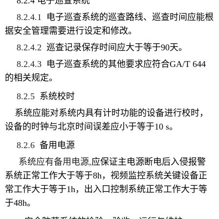
8.2.4
电子巡查系统
8.2.4.1
电子巡查系统的
巡查路线、巡查时间应能根
据安全管理需要进行设定和修改。
8.2.4.2
巡查记录保存时间应大于等于
90
天。
8.2.4.3
电子巡查
系统的
其他要求应符合
GA/T 644
的相关规定
。
8.2.5
系统校时
系统
应能对系统内
具有计时功能的设备进行校时，
设备的时钟
与北京时间误差应小于等于
10 s
。
8.2.6
备用电源
系统应有备用电源
,
应保证
主电源
断电后入侵报警
系统正常工作大于等于
8
h
，视频监控系统关键设备正
常工作大于等于
1
h
，出入口控制系统正常工作大于等
于
4
8
h
。