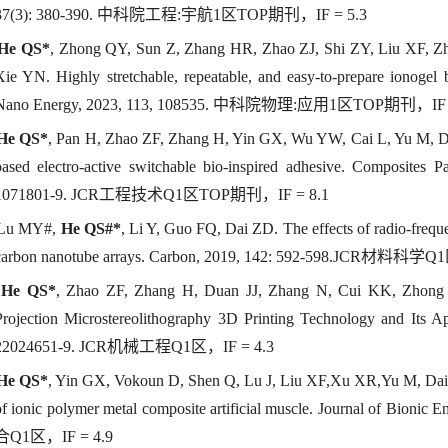
37(3): 380-390. 中科院工程:宇航1区TOP期刊，IF = 5.3
He QS*
, Zhong QY, Sun Z, Zhang HR, Zhao ZJ, Shi ZY, Liu XF, Zh
Xie YN. Highly stretchable, repeatable, and easy-to-prepare ionogel b
Nano Energy, 2023, 113, 108535. 中科院物理:应用1区TOP期刊，IF =
He QS*
, Pan H, Zhao ZF, Zhang H, Yin GX, Wu YW, Cai L, Yu M, Du
based electro-active switchable bio-inspired adhesive. Composites 
1071801-9. JCR工程技术Q1区TOP期刊，IF = 8.1
 Lu MY#,
He QS#*
, Li Y, Guo FQ, Dai ZD. The effects of radio-frequ
carbon nanotube arrays. Carbon, 2019, 142: 592-598.JCR材料科
]
He QS*
, Zhao ZF, Zhang H, Duan JJ, Zhang N, Cui KK, Zhong 
Projection Microstereolithography 3D Printing Technology and Its Ap
22024651-9. JCR机械工程Q1区，IF = 4.3
He QS*
, Yin GX, Vokoun D, Shen Q, Lu J, Liu XF,Xu XR,Yu M, Dai 
of ionic polymer metal composite artificial muscle. Journal of B
合Q1区，IF = 4.9