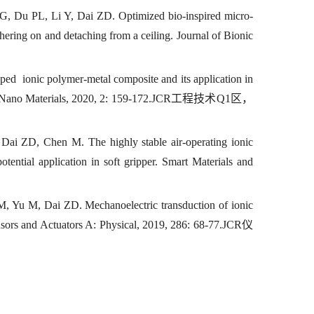
 Du PL, Li Y, Dai ZD. Optimized bio-inspired micro-
dhering on and detaching from a ceiling. Journal of Bionic
d ionic polymer-metal composite and its application in
art and Nano Materials, 2020, 2: 159-172.JCR工程技术Q1区，
i ZD, Chen M. The highly stable air-operating ionic
tential application in soft gripper. Smart Materials and
 Yu M, Dai ZD. Mechanoelectric transduction of ionic
ensors and Actuators A: Physical, 2019, 286: 68-77.JCR仪