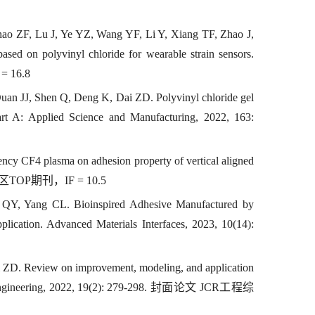
ao ZF, Lu J, Ye YZ, Wang YF, Li Y, Xiang TF, Zhao J,
ased on polyvinyl chloride for wearable strain sensors.
 16.8
an JJ, Shen Q, Deng K, Dai ZD. Polyvinyl chloride gel
Part A: Applied Science and Manufacturing, 2022, 163:
ency CF4 plasma on adhesion property of vertical aligned
学Q1区TOP期刊，IF = 10.5
QY, Yang CL. Bioinspired Adhesive Manufactured by
plication. Advanced Materials Interfaces, 2023, 10(14):
ZD. Review on improvement, modeling, and application
ionic Engineering, 2022, 19(2): 279-298. 封面论文 JCR工程综