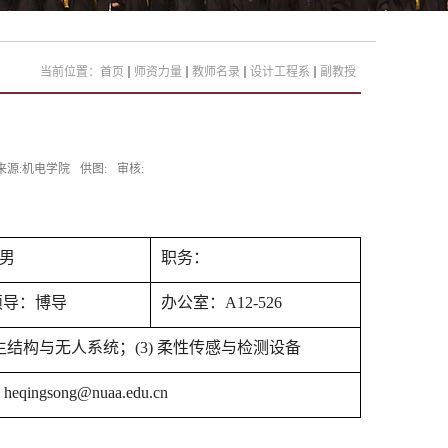
当前位置：
首页
师资力量
教师名录
设计工程系
副教授
来源:机电学院
供图:
审核:
男
职务：
硕导：
博导
办公室：
A12-526
 仿生结构与无人系统；(3) 柔性传感与检测设备
：
heqingsong@nuaa.edu.cn