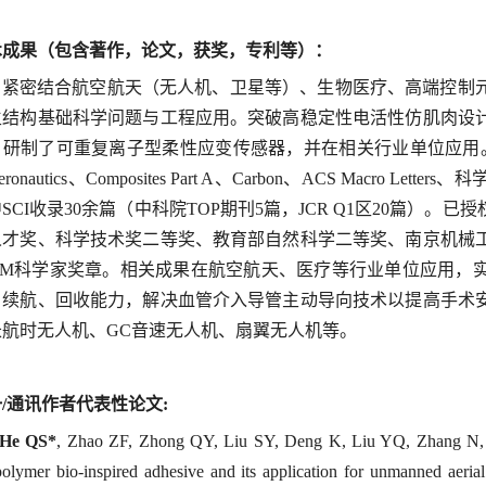
术成果（包含著作，论文，获奖，专利等）：
紧密结合航空航天（无人机、卫星等）、生物医疗、高端控制
生结构基础科学问题与工程应用。突破高稳定性电活性仿肌肉设
研制了可重复离子型柔性应变传感器，并在相关行业单位应用。围绕智能仿生结
 Aeronautics、Composites Part A、Carbon、ACS Mac
SCI收录30余篇（中科院TOP期刊5篇，JCR Q1区20篇）
人才奖、科学技术奖二等奖、教育部自然科学二等奖、南京机械
AAM科学家奖章。相关成果在航空航天、医疗等行业单位应用，
、续航、回收能力，解决血管介入导管主动导向技术以提高手术
长航时无人机、GC音速无人机、扇翼无人机等。
/通讯作者代表性论文:
He QS*
, Zhao ZF, Zhong QY, Liu SY, Deng K, Liu YQ, Zhang N, 
polymer bio-inspired adhesive and its application for unmanned aerial