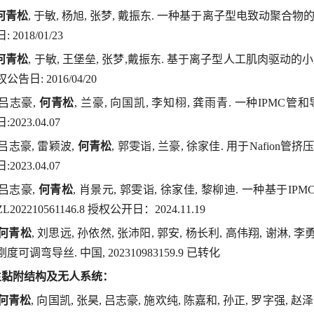
何青松
, 于敏, 杨旭, 张梦, 戴振东. 一种基于离子型电致动聚合物的LED
日: 2018/01/23
何青松
, 于敏, 王堡垒, 张梦,戴振东. 基于离子型人工肌肉驱动的小型机器
权公告日: 2016/04/20
0]吕志豪,
何青松
, 兰豪, 向国凯, 李知栩, 龚雨青. 一种IPMC管和导
日:2023.04.07
1]吕志豪, 雷颖波,
何青松
, 郭雯诣, 兰豪, 徐家佳. 用于Nafion管挤压
日:2023.04.07
2]吕志豪,
何青松
, 肖景元, 郭雯诣, 徐家佳, 黎柳迪. 一种基于
ZL202210561146.8 授权公开日：2024.11.19
何青松
, 刘思远, 孙依然, 张沛阳, 郭安, 杨长利, 高伟翔, 谢淋,
刚度可调弯导丝. 中国, 202310983159.9 已转化
生黏附结构及无人系统：
何青松
, 向国凯, 张昊, 吕志豪, 施欢纯, 陈嘉和, 孙正, 罗字强