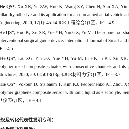
He QS*
, Xu XR, Yu ZW, Huo K, Wang ZY, Chen N, Sun XA, Yin G,
pillar dry adhesive and its application for an unmanned aerial vehicle a
Engineering, 2020, 17(1): 45-54.JCR工程综合Q1区，IF = 4.9
He QS*
, Huo K, Xu XR, Yue YH, Yin GX, Yu M. The square rod-shape
interventional surgical guide device. International Journal of Sm
IF = 4.5
He QS*
, Liu ZG, Yin GX, Yue YH, Yu M, Li HK, Ji KJ, Xu XR, Da
polymer metal composite actuator with consecutive channels and its po
Structures, 2020, 29: 045013(13pp).JCR材料力学Q1区，IF = 3.7
]
He QS*
, Vokoun D, Stalbaum T, Kim KJ, Fedorchenko AI, Zhou XM,
polymer-graphene composite sensor with ionic liquid as electrolyte. S
器仪表Q1区，IF = 4.1
授权及转化代表性发明专利
：