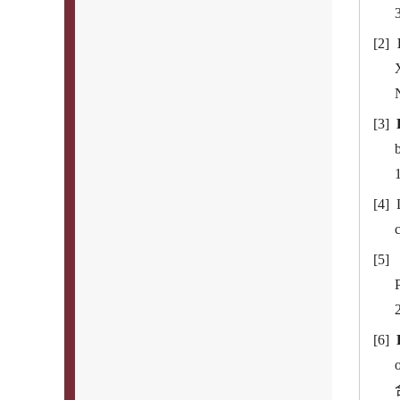
[2]
[3]
[4]
[5
[6]