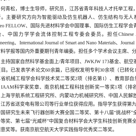
何青松，博士生导师，研究员，江苏省青年科技人才托举工程
者。主要研究方向为智能驱动及仿生机器人、仿生结构与无人
bleo FELLOW、国际先进材料学会中国理事、国际仿生工程
、中国力学学会流体控制工程专委会委员。担任Chinese Journal of Mech
neering、International Journal of Smart and Nano Materials、Journal
材料学报等国内外重要期刊青年编委。担任多个学术会议主席、
主持国家自然科学基金面上/青年项目、JWKJW 173基金、
项目。已发表学术论文60余篇，已授权发明专利30余项（已转
苏省机械工程学会科学技术奖二等奖2项（排名第1）、教育部自
、IAAM科学家奖章、南京机械工程科技创新奖一等奖1项（排
、上海宇航系统工程研究所、内蒙动力机械研究所、中国人民解
、
江苏省送变电有限公司等行业单位获得应用。指导学生获得第九
中国研究生未来飞行器创新大赛全国二等奖、第十八届“挑战杯”
一等奖、第七届“光威杯”中国复合材料学会大学生科技创新竞赛
创意奖等。获南京航空航天大学实践指导优秀奖二等奖。