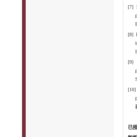
[7]
[8]
[9]
[10
已