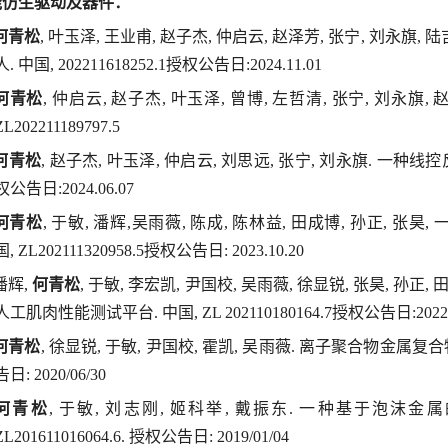
能仿生驱动及器件
：
何青松
, 叶玉泽, 王业甫, 赵子杰, 仲启云, 赵泽芳, 张宁, 刘永
人. 中国, 202211618252.1授权公告日:2024.11.01
何青松
, 仲启云, 赵子杰, 叶玉泽, 曾博, 左哲清, 张宁, 刘永旗
ZL202211189797.5
何青松
, 赵子杰, 叶玉泽, 仲启云, 刘思远, 张宁, 刘永旗. 一种线控反向多
权公告日:2024.06.07
何青松
, 于敏, 潘辉,吴雨薇, 陈成, 陈林益, 田成博, 孙正,
国, ZL202111320958.5授权公告日: 2023.10.20
 潘辉,
何青松
, 于敏, 李宏凯, 尹国校, 吴雨薇, 徐显锐, 张昊, 孙正, 田
人工肌肉性能测试平台. 中国, ZL 202110180164.7授权公告日:2022.0
何青松
, 徐显锐, 于敏, 尹国校, 霍凯, 吴雨薇. 离子聚合物金属复合物
告日: 2020/06/30
何青松
, 于敏, 刘志刚, 姬科举, 戴振东. 一种基于泡沫
ZL201611016064.6. 授权公告日: 2019/01/04