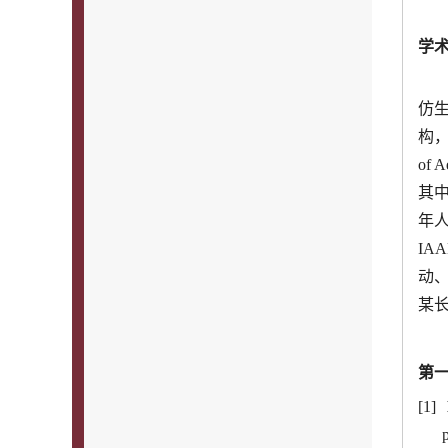
学
仿
构，
of
其中
年
I
动
某
第一
[1]