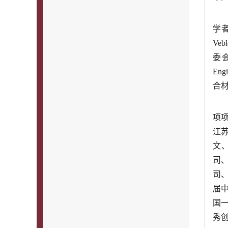
学
Ve
委会
Engi
合
项
江
文
司
司
届
国
秀