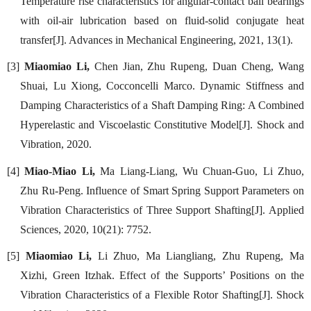
Temperature rise characteristics for angular-contact ball bearings
with oil-air lubrication based on fluid-solid conjugate heat
transfer[J]. Advances in Mechanical Engineering, 2021, 13(1).
[3]
Miaomiao Li,
Chen Jian, Zhu Rupeng, Duan Cheng, Wang
Shuai, Lu Xiong, Cocconcelli Marco. Dynamic Stiffness and
Damping Characteristics of a Shaft Damping Ring: A Combined
Hyperelastic and Viscoelastic Constitutive Model[J]. Shock and
Vibration, 2020.
[4]
Miao-Miao Li,
Ma Liang-Liang, Wu Chuan-Guo, Li Zhuo,
Zhu Ru-Peng. Influence of Smart Spring Support Parameters on
Vibration Characteristics of Three Support Shafting[J]. Applied
Sciences, 2020, 10(21): 7752.
[5]
Miaomiao Li,
Li Zhuo, Ma Liangliang, Zhu Rupeng, Ma
Xizhi, Green Itzhak. Effect of the Supports’ Positions on the
Vibration Characteristics of a Flexible Rotor Shafting[J]. Shock