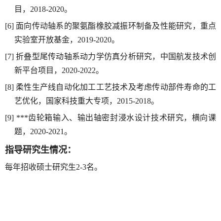
目
，
2018-2020。
[6]
面向传动轴系
的聚氨酯橡胶减振环制备及性能研究，重点
实验室开放基金，
2
019-2020
。
[7]
折叠型尾
传动轴系
动力学仿真分析研究，中国航发技术创
新平台项目，
2
020
-
2022
。
[8]
柔性生产线自动化加工工艺技术及考虑传动部件寿命的工
艺优化，国家科技重大专项，
2015-2018
。
[9]
***
齿轮箱输入、输出轴密封浸水设计技术研究，横向课
题，
2020-2021
。
指导研究生情况：
每年招收硕士研究生
2-3
名。