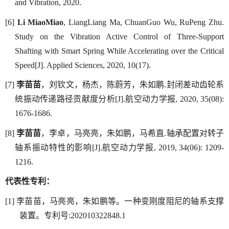
and Vibration, 2020.
[6]
Li MiaoMiao
, LiangLiang Ma, ChuanGuo Wu, RuPeng Zhu.
Study on the Vibration Active Control of Three-Support
Shafting with Smart Spring While Accelerating over the Critical
Speed[J]. Applied Sciences, 2020, 10(17).
[
7
]
李苗苗
，刘钦文，杨杰，陈蔚芳，朱如鹏
.
封闭差动齿轮系
统振动传递路径贡献度分析
[J]
.
航空动力学报
,
2020, 35(08):
1676-1686.
[
8
]
李苗苗
，李卓，马亮亮，朱如鹏，马希直
.
轴承配置对转子
轴系振动特性的影响
[J]
.
航空动力学报
,
2019, 34(06): 1209-
1216.
代表性专利：
[1]
李苗苗，马亮亮，朱如鹏等。一种变刚度阻尼的轴系支撑
装置。专利号:
202010322848.1