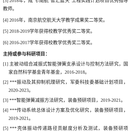
[3]
2018
年，
成飞
-
南航“智汇蓝天”工程实践计划项目优秀指导
教师
。
[4]
2016
年，
南京航空航天大学教学成果奖二等奖
。
[5]
2018-2019
学年获得校教学优秀奖二等奖
。
[6]
2016-2017
学年获得校教学优秀奖二等奖
。
主持或参与科研项目：
[1]
主被动组合减振式智能弹簧支承设计与控制方法研究，国
家自然科学基金青年基金，
2016-2018
。
[2]
***
振动及其抑制机理研究，军委科技委基础计划项目，
2020-2023
。
[3]
***
智能弹簧减振方法研究，装备预研项目，
2019-2021
。
[4]
***
传动系统总体设计方案及优化研究，装备预研项目，
2019-2021
。
[5]
***
壳体振动
传递
路径贡献度分析及测试，装备预研
项