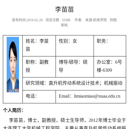
李苗苗
发布时间:2019-02-20
浏览次数:
10388
作者:
来源:机电学院
供图:
审核:
姓名：李苗
性别：女
职务：
苗
职称：副教
博导
/
硕导：硕
办公室：
6
号
授
导
楼
-6309
研究领域：直升机传动系统设计技术；机械振动
电话：
Email
：
limiaomiao@nuaa.edu.cn
个人简历：
李苗苗，博士，副教授，硕士生导师，
2012
年博士毕业于
大连理工大学机械工程学院。主要从事直升机尾传动系统振