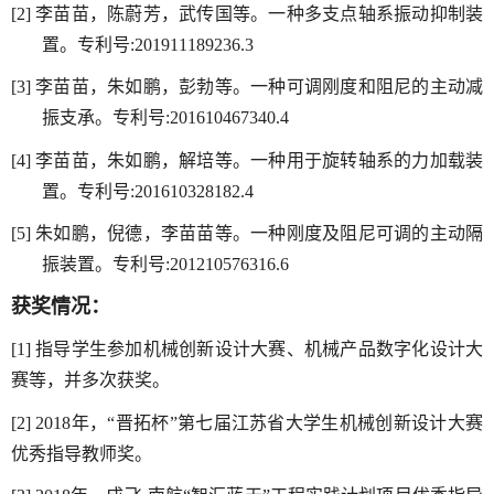
[2]
李苗苗，陈蔚芳，武传国等。一种多支点轴系振动抑制装
置。专利号:
201911189236.3
[3]
李苗苗，朱如鹏，彭勃等。一种可调刚度和阻尼的主动减
振支承。专利号:
201610467340.4
[4]
李苗苗，朱如鹏，解培等。一种用于旋转轴系的力加载装
置。专利号:
2
01610328182.4
[5]
朱如鹏，倪德，李苗苗等。一种刚度及阻尼可调的主动隔
振装置。专利号:
201210576316.6
获奖情况：
[1]
指导学生参加机械创新设计大赛、机械产品数字化设计大
赛等
，并多次获奖。
[2]
2018
年，
“晋拓杯”第七届江苏省大学生机械创新设计大赛
优秀指导教师奖
。