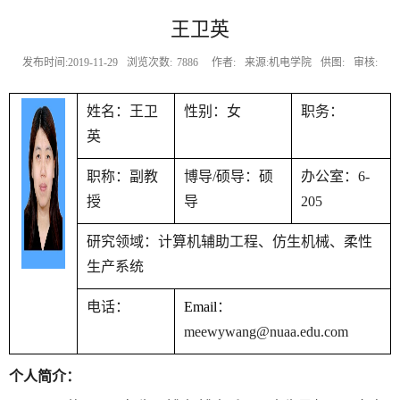
王卫英
发布时间:2019-11-29
浏览次数:
7886
作者:
来源:机电学院
供图:
审核:
姓名：王卫
性别：女
职务：
英
职称：副教
博导
/
硕导：硕
办公室：
6-
授
导
205
研究领域：
计算机辅助工程、仿生机械、柔性
生产系统
电话：
Email
：
meewywang@nuaa.edu.com
个人简介：