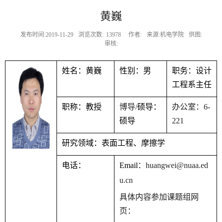
黄巍
发布时间:2019-11-29
浏览次数:
13978
作者:
来源:机电学院
供图:
审核:
姓名：黄巍
性别：男
职务：设计
工程系主任
职称：教授
博导
/
硕导：
办公室：
6-
硕导
221
研究领域：
表面工程、摩擦学
电话：
Emai
l
：
huangwei@nuaa.ed
u.cn
具体内容参加课题组网
页：