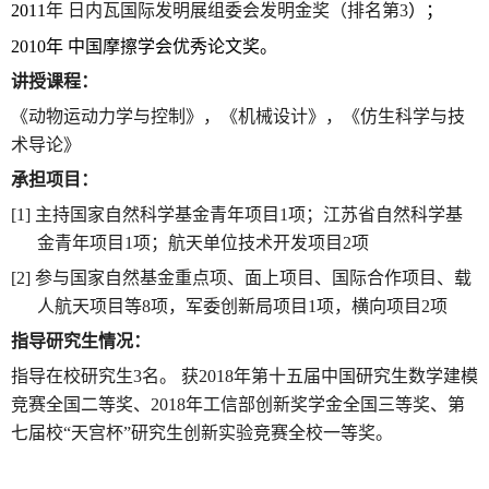
2011
年 日内瓦国际发明展组委会发明金奖（排名第
3
）；
2010
年 中国摩擦学会优秀论文奖。
讲授课程：
《动物运动力学与控制》，《机械设计》，《仿生科学与技
术导论》
承担项目：
[1]
主持国家自然科学基金青年项目
1
项；江苏省自然科学基
金青年项目
1
项；航天单位技术开发项目
2
项
[2]
参与国家自然基金重点项、面上项目、国际合作项目、载
人航天项目等
8
项，军委创新局项目
1
项，横向项目
2
项
指导研究生情况：
指导在校研究生
3
名。 获
2018
年第十五届中国研究生数学建模
竞赛全国二等奖、
2018
年工信部创新奖学金全国三等奖、第
七届校“天宫杯”研究生创新实验竞赛全校一等奖。