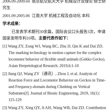
2006.09-2009.04
南京航空航天大学
机械设计及理论
硕士研
究生
2001.09-2005.06
江南大学
机械工程及自动化
本科
学术成果：
已发表学术期刊
30
余篇，国际会议口头报告
3
次，申请
国家发明专利
10
项。
主要代表作如下：
[1] Wang ZY, Zong WJ, Wang BC, Zhu JJ, Qin K and Dai ZD.
The marking technology in motion capture for the complex
locomotor behavior of flexible small animals (Gekko Gecko).
Asian Herpetological Research. 2019,6:1-10
[2] Jiang QJ, Wang ZY
（通讯）
, Zhou J, et al. Analysis of
Reaction Force and Locomotor Behavior on Geckos in Time-
and Frequency-domain during Climbing on Vertical
Substrates[J]. Journal of Bionic Engineering, 2019, 16(1)
：
115-129
[3] Wang ZY, Xing QY, Ji AH, Wang WB, Dai ZD. Contribution