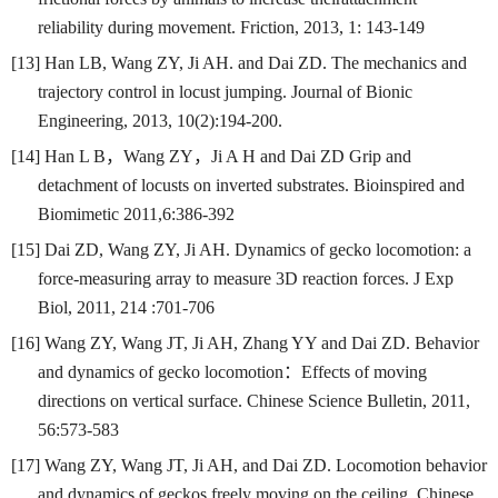
reliability during movement. Friction, 2013, 1: 143-149
[13] Han LB, Wang ZY, Ji AH. and Dai ZD. The mechanics and
trajectory control in locust jumping. Journal of Bionic
Engineering, 2013, 10(2):194-200.
[14] Han L B
，
Wang ZY
，
Ji A H and Dai ZD Grip and
detachment of locusts on inverted substrates. Bioinspired and
Biomimetic 2011,6:386-392
[15] Dai ZD, Wang ZY, Ji AH. Dynamics of gecko locomotion: a
force-measuring array to measure 3D reaction forces. J Exp
Biol, 2011, 214 :701-706
[16] Wang ZY, Wang JT, Ji AH, Zhang YY and Dai ZD. Behavior
and dynamics of gecko locomotion
：
Effects of moving
directions on vertical surface. Chinese Science Bulletin, 2011,
56:573-583
[17] Wang ZY, Wang JT, Ji AH, and Dai ZD. Locomotion behavior
and dynamics of geckos freely moving on the ceiling. Chinese