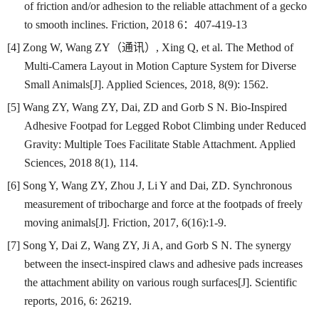
of friction and/or adhesion to the reliable attachment of a gecko
to smooth inclines. Friction, 2018 6
：
407-419-13
[4] Zong W, Wang ZY
（通讯）
, Xing Q, et al. The Method of
Multi-Camera Layout in Motion Capture System for Diverse
Small Animals[J]. Applied Sciences, 2018, 8(9): 1562.
[5] Wang ZY, Wang ZY, Dai, ZD and Gorb S N. Bio-Inspired
Adhesive Footpad for Legged Robot Climbing under Reduced
Gravity: Multiple Toes Facilitate Stable Attachment. Applied
Sciences, 2018 8(1), 114.
[6] Song Y, Wang ZY, Zhou J, Li Y and Dai, ZD. Synchronous
measurement of tribocharge and force at the footpads of freely
moving animals[J]. Friction, 2017, 6(16):1-9.
[7] Song Y, Dai Z, Wang ZY, Ji A, and Gorb S N. The synergy
between the insect-inspired claws and adhesive pads increases
the attachment ability on various rough surfaces[J]. Scientific
reports, 2016, 6: 26219.