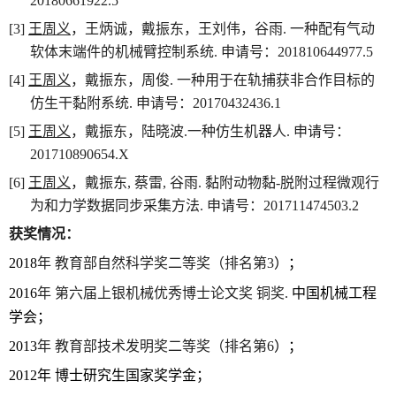
20180661922.5
[3]
王周义
，王炳诚，戴振东，王刘伟，谷雨
.
一种配有气动
软体末端件的机械臂控制系统
.
申请号：
201810644977.5
[4]
王周义
，戴振东，周俊
.
一种用于在轨捕获非合作目标的
仿生干黏附系统
.
申请号：
20170432436.1
[5]
王周义
，戴振东，陆晓波
.
一种仿生机器人
.
申请号：
201710890654.X
[6]
王周义
，戴振东
,
蔡雷
,
谷雨
.
黏附动物黏
-
脱附过程微观行
为和力学数据同步采集方法
.
申请号：
201711474503.2
获奖情况：
2018
年 教育部自然科学奖二等奖（排名第
3
）；
2016
年 第六届上银机械优秀博士论文奖 铜奖
.
中国机械工程
学会；
2013
年 教育部技术发明奖二等奖（排名第
6
）；
2012
年 博士研究生国家奖学金；