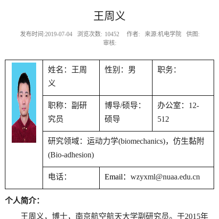
王周义
发布时间:2019-07-04
浏览次数:
10452
作者:
来源:机电学院
供图:
审核:
姓名：王周
性别：男
职务：
义
职称：副研
博导
/
硕导：
办公室：
12-
究员
硕导
512
研究领域：运动力学
(biomechanics)
，仿生黏附
(Bio-adhesion)
电话：
Email
：
wzyxml@nuaa.edu.cn
个人简介：
王周义，博士，南京航空航天大学副研究员。于
2015
年