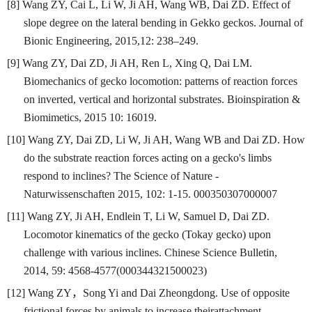
[8] Wang ZY, Cai L, Li W, Ji AH, Wang WB, Dai ZD. Effect of
slope degree on the lateral bending in Gekko geckos. Journal of
Bionic Engineering, 2015,12: 238–249.
[9] Wang ZY, Dai ZD, Ji AH, Ren L, Xing Q, Dai LM.
Biomechanics of gecko locomotion: patterns of reaction forces
on inverted, vertical and horizontal substrates. Bioinspiration &
Biomimetics, 2015 10: 16019.
[10] Wang ZY, Dai ZD, Li W, Ji AH, Wang WB and Dai ZD. How
do the substrate reaction forces acting on a gecko's limbs
respond to inclines? The Science of Nature -
Naturwissenschaften 2015, 102: 1-15. 000350307000007
[11] Wang ZY, Ji AH, Endlein T, Li W, Samuel D, Dai ZD.
Locomotor kinematics of the gecko (Tokay gecko) upon
challenge with various inclines. Chinese Science Bulletin,
2014, 59: 4568-4577(000344321500023)
[12] Wang ZY
，
Song Yi and Dai Zheongdong. Use of opposite
frictional forces by animals to increase theirattachment