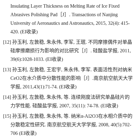
Insulating Layer Thickness on Melting Rate of Ice Fixed
Abrasives Polishing Pad
［
J
］
. Transactions of Nanjing
University of Aeronautics and Astronautics, 2015, 32(4): 415-
420. (EI
收录
)
[12]
孙玉利
,
左敦稳
,
朱永伟
,
李军
,
王珉
.
不同摩擦偶件对单晶
硅摩擦磨损行为影响的对比研究［
J
］
.
硅酸盐学报
, 2011,
39(6):1028-1033. (EI
收录
)
[13]
孙玉利
,
左敦稳
,
王宏宇
,
朱永伟
,
李军
.
表面活性剂对纳米
CeO2
在水介质中分散性能的影响［
J
］
.
南京航空航天大学
学报
, 2011,43(1):71-74. (EI
收录
)
[14]
孙玉利
,
左敦稳
,
朱永伟
,
等
.
连续刚度法研究单晶硅片的
力学性能
.
硅酸盐学报
, 2007, 35(11): 74-78. (EI
收录
)
[15]
孙玉利
,
左敦稳
,
朱永伟
,
等
.
纳米
α-Al2O3
在水相介质中的
分散稳定性研究
.
南京航空航天大学学报
, 2008, 40(5):702-
706 (EI
收录
)