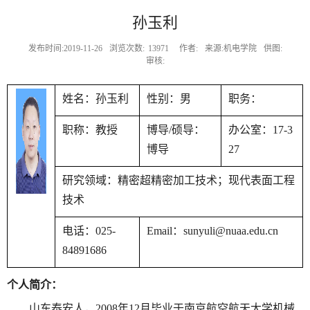
孙玉利
发布时间:2019-11-26
浏览次数:
13971
作者:
来源:机电学院
供图:
审核:
姓名：孙玉利
性别：男
职务：
职称：教授
博导
/
硕导：
办公室：
17-3
博导
27
研究领域：精密超精密加工技术；现代表面工程
技术
电话：
025-
Email
：
sunyuli@nuaa.edu.cn
84891686
个人简介：
山东泰安人，
2008
年
12
月毕业于南京航空航天大学机械