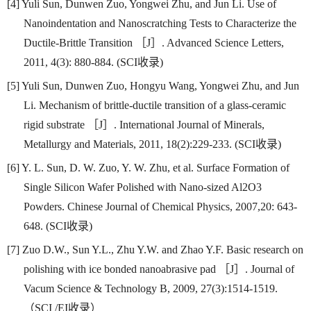
[4] Yuli Sun, Dunwen Zuo, Yongwei Zhu, and Jun Li. Use of
Nanoindentation and Nanoscratching Tests to Characterize the
Ductile-Brittle Transition
［
J
］
. Advanced Science Letters,
2011, 4(3): 880-884. (SCI
收录
)
[5] Yuli Sun, Dunwen Zuo, Hongyu Wang, Yongwei Zhu, and Jun
Li. Mechanism of brittle-ductile transition of a glass-ceramic
rigid substrate
［
J
］
. International Journal of Minerals,
Metallurgy and Materials, 2011, 18(2):229-233. (SCI
收录
)
[6] Y. L. Sun, D. W. Zuo, Y. W. Zhu, et al. Surface Formation of
Single Silicon Wafer Polished with Nano-sized Al2O3
Powders. Chinese Journal of Chemical Physics, 2007,20: 643-
648. (SCI
收录
)
[7] Zuo D.W., Sun Y.L., Zhu Y.W. and Zhao Y.F. Basic research on
polishing with ice bonded nanoabrasive pad
［
J
］
. Journal of
Vacum Science & Technology B, 2009, 27(3):1514-1519.
（
SCI /EI
收录）