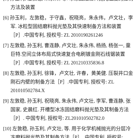
方法及装置
[6]
孙玉利，左敦稳，于守鑫，祝晓亮，朱永伟，卢文壮，李
军
.
冰粒型固结磨料抛光垫及其快速制备方法和装置
［
P
］
.
中国专利
,
授权号
: ZL 2010190261246
[7]
左敦稳
,
孙玉利
,
曹连静
,
卢文壮
,
朱永伟
,
杨扬
,
杨张一
,
童
巨特
.
空间立体布局式快速复合电刷镀金刚石线锯装置
［
P
］
.
中国专利
,
授权号
: ZL 201210335836.8
[8]
左敦稳
,
孙玉利
,
徐锋，卢文壮
,
许春，黄美健
.
压裂井口金
刚石内壁的制备方法［
P
］
.
中国专利
,
授权号
: ZL
201010502784.X
[9]
左敦稳
,
孙玉利
,
祝晓亮
,
朱永伟
,
卢文壮
,
李军
,
曹连静
,
张
国家
,
史晨红
.
开槽型冰冻固结磨料抛光垫及其制备方法
［
P
］
.
中国专利
,
授权号
: ZL201010502782.0
[10]
左敦稳
,
孙玉利
,
卢文壮
,
等
.
用于化学机械抛光的分层冷
冻磨料抛光垫及其制备方法［
P
］
.
中国专利
,
授权号
: