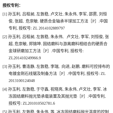
授权专利：
[1]
孙玉利
,
吕程昶
,
左敦稳
,
卢文壮
,
朱永伟
,
李军
,
邵雳
,
刘恒
俊
,
张超
,
危崇敏
.
硬质合金轴承半球加工方法［
P
］
.
中国
专利
,
授权号
: ZL 2014102889797
[2]
孙玉利
,
吕程昶
,
左敦稳
,
朱永伟
,
卢文壮
,
李军
,
刘恒俊
,
张
超
,
危崇敏
,
郑锦坤
.
固结磨料与游离磨料相结合的硬质合
金球研磨加工方法［
P
］
.
中国专利
,
授权号
:
ZL201410249966.9
[3]
孙玉利
,
曹连静
,
左敦稳
,
李瑞
,
向进
,
赵鹏
.
磨料可控排布的
电镀金刚石线锯及制备方法［
P
］
.
中国专利
,
授权号
: ZL
2013100124048
[4]
孙玉利
,
左敦稳
,
于守鑫
,
祝晓亮
,
朱永伟
,
卢文壮
,
李军
.
冰
冻固结磨料抛光垫承载装置及其抛光垫［
P
］
.
中国专利
,
授权号
: ZL201010502781.6
[5]
孙玉利
,
左敦稳
,
朱永伟
,
等
.
冰冻固结磨料抛光温度的控制