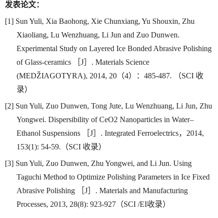
发表论文：
[1] Sun Yuli, Xia Baohong, Xie Chunxiang, Yu Shouxin, Zhu
Xiaoliang, Lu Wenzhuang, Li Jun and Zuo Dunwen.
Experimental Study on Layered Ice Bonded Abrasive Polishing
of Glass-ceramics
［
J
］
. Materials Science
(MEDŽIAGOTYRA), 2014, 20
（
4
）：
485-487.
（
SCI
收
录）
[2] Sun Yuli, Zuo Dunwen, Tong Jute, Lu Wenzhuang, Li Jun, Zhu
Yongwei. Dispersibility of CeO2 Nanoparticles in Water–
Ethanol Suspensions
［
J
］
. Integrated Ferroelectrics
，
2014,
153(1): 54-59.
（
SCI
收录）
[3] Sun Yuli, Zuo Dunwen, Zhu Yongwei, and Li Jun. Using
Taguchi Method to Optimize Polishing Parameters in Ice Fixed
Abrasive Polishing
［
J
］
. Materials and Manufacturing
Processes, 2013, 28(8): 923-927
（
SCI /EI
收录）