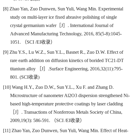
[8] Zhao Yan, Zuo Dunwen, Sun Yuli, Wang Min. Experimental
study on multi-layer ice fixed abrasive polishing of single
crystal germanium wafer
［
J
］
. International Journal of
Advanced Manufacturing Technology, 2016, 85(5-8):1045-
1051.
（
SCI /EI
收录）
[9] Zhu Y.S., Lu W.Z., Sun Y.L., Basnet R., Zuo D.W. Effect of
rare earth addition on diffusion kinetics of borided TC21-DT
titanium alloy
［
J
］
.Surface Engineering, 2016,32(11):795-
801. (SCI
收录
)
[10] Wang H.Y., Zuo D.W., Sun Y.L., Xu F. and Zhang D.
Microstructure of nanometer Al2O3 dispersion strengthened Ni-
based high-temperature protective coatings by laser cladding
［
J
］
. Transactions of Nonferrous Metals Society of China,
2009,19(3): 586-591.
（
SCI /EI
收录）
[11] Zhao Yan, Zuo Dunwen, Sun Yuli, Wang Min. Effect of Heat-