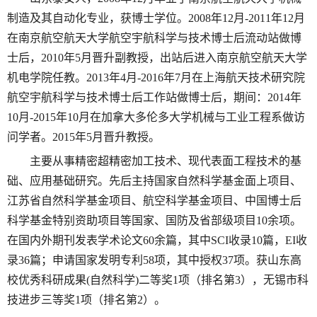
制造及其自动化专业，获博士学位。
2008
年
12
月
-2011
年
12
月
在南京航空航天大学航空宇航科学与技术博士后流动站做博
士后，
2010
年
5
月晋升副教授，出站后进入南京航空航天大学
机电学院任教。
2013
年
4
月
-2016
年
7
月在上海航天技术研究院
航空宇航科学与技术博士后工作站做博士后，期间：
2014
年
10
月
-2015
年
10
月在加拿大多伦多大学机械与工业工程系做访
问学者。
2015
年
5
月晋升教授。
主要从事精密超精密加工技术、现代表面工程技术的基
础、应用基础研究。先后主持国家自然科学基金面上项目、
江苏省自然科学基金项目、航空科学基金项目、中国博士后
科学基金特别资助项目等国家、国防及省部级项目
10
余项。
在国内外期刊发表学术论文
60
余篇，其中
SCI
收录
10
篇，
EI
收
录
36
篇；申请国家发明专利
58
项，其中授权
37
项。获山东高
校优秀科研成果
(
自然科学
)
二等奖
1
项（排名第
3
），无锡市科
技进步三等奖
1
项（排名第
2
）。