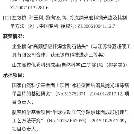
ZL200710132281.6
[11]
左敦稳
,
孙玉利
,
黎向锋
,
等
.
冷冻纳米磨料抛光垫及其制
备方法［
P
］
.
中国专利
,
授权号
: ZL200610041112.7
获奖情况：
企业横向“高频感应钎焊金刚石钻头”（与江苏锋菱超硬工
具有限公司合作，获无锡市科技进步三等奖）
山东高校优秀科研成果
(
自然科学
)
二等奖
1
项（排名第
3
）
承担项目：
国家自然科学基金面上项目“冰粒型固结磨具抛光超薄锗
单晶片的基础研究”（
No.51375237
）
.2104.01-2017.12,
项
目负责人；
航空科学基金项目“半球型动压气浮轴承球面成形机理与
工艺方法研究” （
No. 2015ZE52055
）
. 2015.10-2017.09
，
项目负责人；