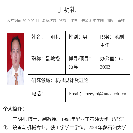
于明礼
发布时间:2019-05-14
浏览次数:
9323
作者:
来源:机电学院
供图:
审核:
姓名：
于明礼
性别：男
职务：系副
主任
职称：副教授
博导
/
硕导：
办公室：
6-
硕导
309B
研究领域：机械设计及理论
电话：
Emai
l
：
meeyml@nuaa.edu.cn
个人简介：
于明礼
博士，副教授。
1998
年毕业于石油大学（华东）
化工设备与机械专业，获工学学士学位，
2001
年获石油大学