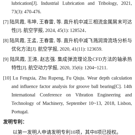
lubrication
[J]
.
Industrial Lubrication and Tribology, 2021,
73(3): 470-476.
[
7]
陆凤霞
,
韦坤
,
王春雷
,
等
.
直升机中减三相流金属屑末可达
性
[J].
航空学报
,
2024,
45(
1):
128524
．
[
8]
陆凤霞
,
王孟
,
王春雷,
等
.
直升机中减飞溅润滑流场分析与
优化方法[J].
航空学报
,
2020, 41(11): 123659.
[9]
陆凤霞
,
王涛
,
赵志强
.
集成弹流理论及
CFD
方法的轴承热
特性
[J].
航空动力学报
,
2
020, 35(6): 1204~1211.
[10] Lu Fengxia, Zhu Rupeng, Fu Qiuju. Wear depth calculation
and influence factor analysis for groove ball bearing[C]. 14th
International Conference on Vibration Engineering and
Technology of Machinery, September 10~13, 2018, Lisbon,
Portugal.
发明专利：
以第一发明人申请发明专利
10
项，其中
8
项已授权。