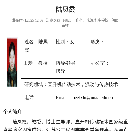
陆凤霞
发布时间:2025-12-09
浏览次数:
16620
作者:
来源:机电学院
供图:
审核:
姓名：陆凤
性别：女
职务：
霞
职称：教授
博导
硕导：
办公室：
/
博导
研究领域：直升机传动技术，流动与传热技术
电话：
：
Email
meefxlu@nuaa.edu.cn
个人简介：
陆凤霞
，
教授，博士生导师，直升机传动技术国家级重
点实验室固定成员，江苏省工程图学学会常务理事
。
从事
直