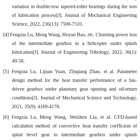
variation in double-row tapered-roller bearings during the loss
of lubrication process[J]. Journal of Mechanical Engineering
Science, 2022, 236(13): 7500-7510.
[4] Fengxia Lu, Meng Wang, Heyun Bao, etc. Churning power loss
of the intermediate gearbox in a helicopter under splash
lubrication[J]. Journal of Engineering Tribology, 2022, 36(1):
49-58.
[5] Fengxia Lu, Lijuan Yuan, Zhiqiang Zhao, et al. Parameter
design method for the heat
transfer performance of a fan-
driven
gearbox under planetary gear opening
and oil-return
conditions[J]
.
Journal of Mechanical Science and Technology,
2021, 35(9): 4169-4178.
[6] Fengxia Lu, Meng Wang
,
Weizhen Liu
,
et al. CFD-based
calculation method of convective
heat transfer coefficient
of
spiral bevel gear in intermediate gearbox under splash