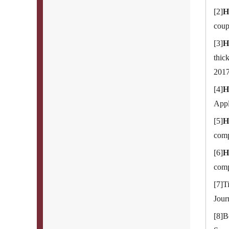
[2]
H
coup
[3]
H
thic
2017
[4]
H
Appl
[5]
H
comp
[6]
H
comp
[7]T
Jour
[8]