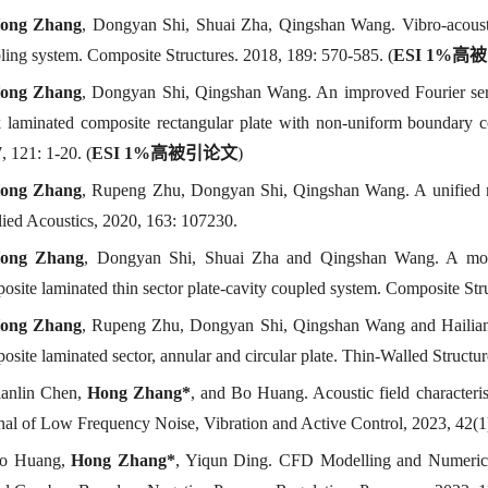
ong Zhang
, Dongyan Shi, Shuai Zha, Qingshan Wang. Vibro-acoustic 
ling system. Composite Structures. 2018, 189: 570-585. (
ESI 1%
高被
ong Zhang
, Dongyan Shi, Qingshan Wang. An improved Fourier series
k laminated composite rectangular plate with non-uniform boundary co
, 121: 1-20. (
ESI 1%
高被引论文
)
ong Zhang
, Rupeng Zhu, Dongyan Shi, Qingshan Wang. A unified mo
ied Acoustics, 2020, 163: 107230.
ong Zhang
, Dongyan Shi, Shuai Zha and Qingshan Wang. A modifi
osite laminated thin sector plate-cavity coupled system. Composite Str
ong Zhang
, Rupeng Zhu, Dongyan Shi, Qingshan Wang and Hailiang Y
osite laminated sector, annular and circular plate. Thin-Walled Structu
ianlin Chen,
Hong Zhang*
, and Bo Huang. Acoustic field characterist
nal of Low Frequency Noise, Vibration and Active Control, 2023, 42(1)
Bo Huang,
Hong Zhang*
, Yiqun Ding. CFD Modelling and Numerical