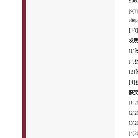
Spee
[9]T
shap
[10]
发
[1]
[2]
[3]
[4]
获
[1]
2
[2]
2
[3]
2
[4]
2