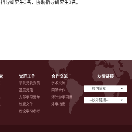
立指导研究生
3名
，协助指导研究生
3名
。
究
党群工作
合作交流
友情链接
态
学院党委委员
学术交流
--校内链接--
台
基层党建
国际合作
果
支部学习清单
海外游学项目
--校外链接--
理
制度文件
外事指南
备
理论学习参考