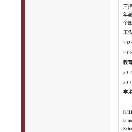
声
年
个
工
202
201
教
201
201
学
[1]
H
lami
Scie