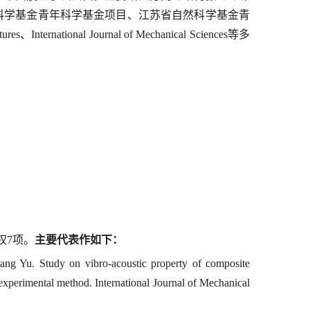
科学基金青年科学基金项目、江苏省自然科学基金青
tures
、
International Journal of Mechanical Sciences
等多
权
7
项。
主要代表作如下：
g Yu. Study on vibro-acoustic property of composite
 experimental method. International Journal of Mechanical