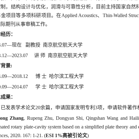
控制，结构设计与优化，润滑与可靠性分析，目前主持国家自然
基金项目等多项科研项目。在
Applied Acoustics
、
Thin-Walled Struc
国际期刊从事审稿工作。
作经历：
3.07—
现在 副教授
南京航空航天大学
8.12—2023.07
讲 师
南京航空航天大学
育背景
:
4.09—2018.12
博 士 哈尔滨工程大学
0.09—2014.07
学 士 哈尔滨工程大学
术成果：
已发表学术论文
20
余篇，申请国家发明专利
3
项，申请软件著作
ong Zhang
, Rupeng Zhu, Dongyan Shi, Qingshan Wang and Hailian
nated rotary plate-cavity system based on a simplified plate theory and
nces, 2020. 167: 1-21. (
ESI 1%
高被引论文
)