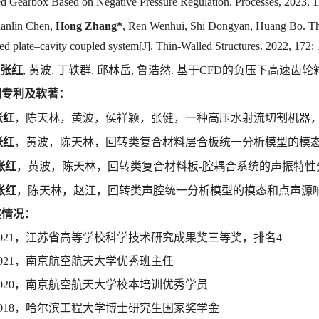
d Gearbox Based on Negative Pressure Regulation. Processes, 2023, 1
ianlin Chen,
Hong Zhang*
, Ren Wenhui, Shi Dongyan, Huang Bo. The
ed plate–cavity coupled system[J]. Thin-Walled Structures. 2022, 172:
张红
,
黄波
,
丁轶群
,
邱林岳
,
鲁浩然
.
基于
CFD
的负压下高速齿轮
明专利及软著：
张红
，陈天林，黄波，侯祥颖，张健，一种高压水射流切割机器
张红
，黄波，陈天林，回转类复合材料层合板统一分析模型的模
张红
，黄波，陈天林，回转类复合材料板
-
腔耦合系统的声振特性
张红
，陈天林，赵江，回转类声腔统一分析模型的模态和点声源
奖情况：
021
，江苏省高等学校科学技术研究成果奖三等奖，排名
4
021
，南京航空航天大学优秀班主任
020
，南京航空航天大学校本培训优秀学员
018
，哈尔滨工程大学博士研究生国家奖学金