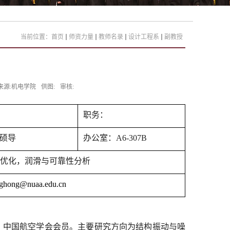
当前位置：
首页
师资力量
教师名录
设计工程系
副教授
来源:机电学院
供图:
审核:
职务：
硕导
办公室：
A6-307B
优化，润滑与可靠性分析
ghong@nuaa.edu.cn
，中国航空学会会员。主要研究方向为结构振动与噪