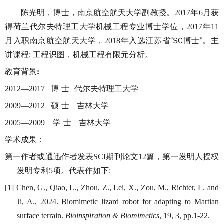
陈光明，博士，南京航空航天大学副教授。
年
月获
2017
6
得荷兰代尔夫特理工大学机械工程专业博士学位，
年
2017
11
月入职南京航空航天大学，
年入选江苏省“SC博士”。主
2018
讲课程
工程识图，机械工程有限元分析。
:
教育背景
:
博 士 代尔夫特理工大学
2012—2017
硕 士
吉林大学
2009—2012
学 士
吉林大学
2005—2009
学术成果：
第一作者或通迅作者发表
期刊论文
篇，第一发明人授权
SCI
12
发明专利
项。代表作如下
5
:
[1] Chen, G., Qiao, L., Zhou, Z., Lei, X., Zou, M., Richter, L. and
Ji, A., 2024. Biomimetic lizard robot for adapting to Martian
surface terrain.
Bioinspiration & Biomimetics
, 19, 3, pp.1-22.