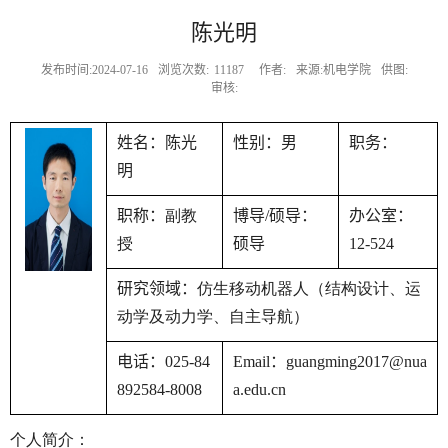
陈光明
发布时间:2024-07-16
浏览次数:
11187
作者:
来源:机电学院
供图:
审核:
姓名：陈光
性别：男
职务：
明
副教
职称：
博导
/
硕导：
办公室：
授
硕导
12-524
仿生移动机器人（结构设计、运
研究领域：
动学及动力学、自主导航）
电话：
025-84
Email
：
guangming2017@nua
892584-8008
a.edu.cn
个人简介：