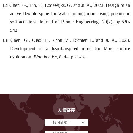
[2] Chen, G., Lin, T., Lodewijks, G. and Ji, A., 2023. Design of an
active flexible spine for wall climbing robot using pneumatic
soft actuators. Journal of Bionic Engineering, 20(2), pp.530-
542.
[3] Chen, G., Qiao, L., Zhou, Z., Richter, L. and Ji, A., 2023.
Development of a lizard-inspired robot for Mars surface
exploration.
Biomimetics
, 8, 44, pp.1-14.
友情链接
--校内链接--