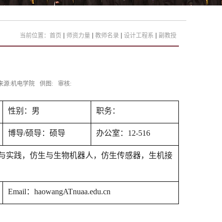
当前位置：
首页
师资力量
教师名录
设计工程系
副教授
来源:机电学院
供图:
审核:
性别：男
职务：
博导
/
硕导：硕导
办公室：
12-516
与实践，仿生与生物机器人，仿生传感器，生机接
Email
：
haowangATnuaa.edu.cn