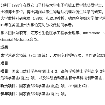
分别于
1998
年在西安电子科技大学电子机械工程学院获得学士
硕士和博士学位。博士期间从事生物运动机理及仿生科学的研究
京大学做特别研究员（
JSPS
）和助理教授、德国乌尔姆大学做学
015
年在美国加州大学伯克利分校做访问学者。
学术团体兼职有：江苏省生物医学工程学会理事、
International 
rimental Mechanics
会员。
术成果
发表学术论文
75
篇（
SCI 18
篇），发明专利授权
3
项，合作论著
3
担项目
持项目：
国家自然科学基金
(
面上
)1
项、高等学校博士学科点专项
士后科学基金
(
面上
)1
项、以及科研启动基金和青年科技创新基金
作负责项目：
国家自然科学基金
(
重点
)1
项、
863
面上
1
项；
干参与项目：
国家自然科学基金
(
面上
)1
项。