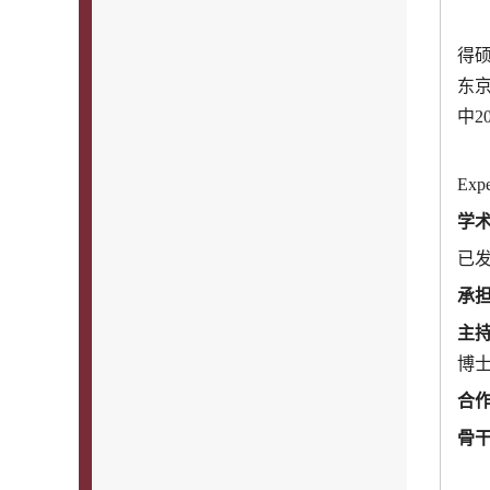
得
东
中
2
Expe
学
已
承
主
博
合
骨