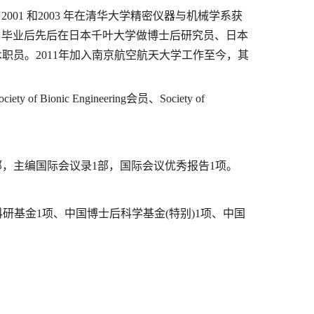
、
2001
和
2003
年在清华大学精密仪器与机械学系获
。毕业后先后在日本千叶大学做博士后研究员、日本
术职员。
2011
年加入南京航空航天大学工作至今，其
Society of Bionic Engineering
会员、
Society of
部，主编国际会议录
1
部，国际会议优秀报告
1
项。
科研基金
1
项、中国博士后科学基金
(
特别
)1
项、中国
；