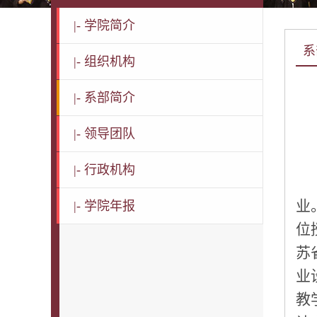
|-
学院简介
系
|-
组织机构
|-
系部简介
|-
领导团队
|-
行政机构
业
|-
学院年报
位
苏
业
教