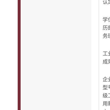
认
学
历
务
工
成
企
型
级
用