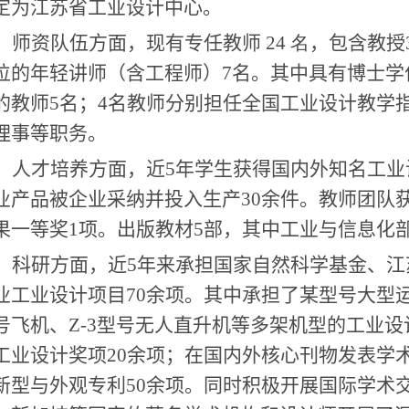
定为江苏省工业设计中心。
师资队伍方面，现有专任教师
24 名
，包含教授
位的年轻讲师（含工程师）
7
名。其中具有博士学
的教师
5
名；
4
名教师分别担任全国工业设计教学
理事等职务。
人才培养方面，近
5
年学生获得国内外知名工业
业产品被企业采纳并投入生产
30
余件。教师团队
果一等奖
1
项。出版教材
5
部，其中工业与信息化部
科研方面，近
5
年来承担国家自然科学基金、江
业工业设计项目
70
余项。其中承担了某型号大型
号飞机、
Z-3
型号无人直升机等多架机型的工业设
工业设计奖项
20
余项；在国内外核心刊物发表学
新型与外观专利
50
余项。同时积极开展国际学术