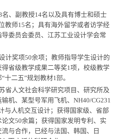
3
名、副教授
14
名以及具有博士和硕士
位教师
15
名；具有海外留学或者访学经
指导委员会委员、江苏工业设计学会常
设计奖项
50
余项；教师指导学生设计的
获得省级教学成果二等奖
1
项，校级教学
“十二五”规划教材
1部
。
苏省人文社会科学研究项目、研究所及
运输机、某型号军用飞机、
NH40/CG231
计与人机交互设计；获得国家级、省部
术论文
50
余篇；获得国家发明专利、实
交流与合作，已经与法国、韩国、日