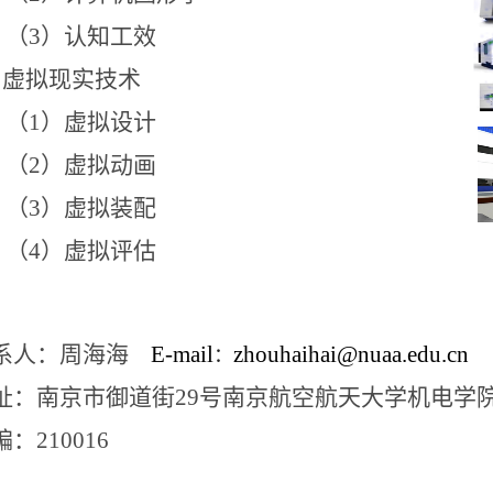
（3）认知工效
.
虚拟现实技术
（
1
）虚拟设计
（
2
）虚拟动画
（
3
）虚拟装配
（
4
）虚拟评估
系人：周海海
E-mail
zhouhaihai@nuaa.edu.cn
：
址：南京市御道街
29
号南京航空航天大学机电学
编：
210016